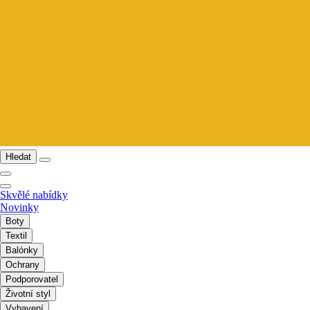
Hledat
Skvělé nabídky
Novinky
Boty
Textil
Balónky
Ochrany
Podporovatel
Životní styl
Vybavení