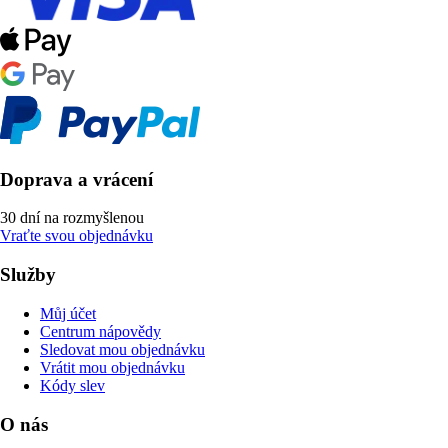
Doprava a vrácení
30 dní na rozmyšlenou
Vraťte svou objednávku
Služby
Můj účet
Centrum nápovědy
Sledovat mou objednávku
Vrátit mou objednávku
Kódy slev
O nás