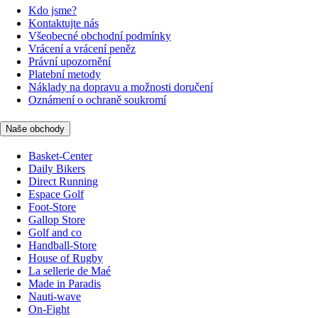
Kdo jsme?
Kontaktujte nás
Všeobecné obchodní podmínky
Vrácení a vrácení peněz
Právní upozornění
Platební metody
Náklady na dopravu a možnosti doručení
Oznámení o ochraně soukromí
Naše obchody
Basket-Center
Daily Bikers
Direct Running
Espace Golf
Foot-Store
Gallop Store
Golf and co
Handball-Store
House of Rugby
La sellerie de Maé
Made in Paradis
Nauti-wave
On-Fight