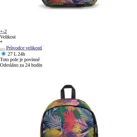
+-2
Velikost
*
Průvodce velikostí
27 L
24h
Toto pole je povinné
Odesláno za 24 hodin