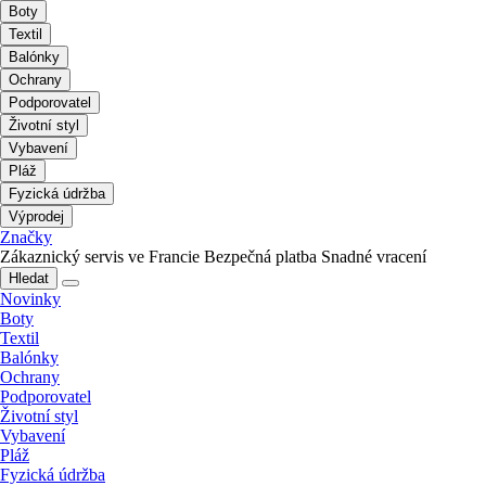
Boty
Textil
Balónky
Ochrany
Podporovatel
Životní styl
Vybavení
Pláž
Fyzická údržba
Výprodej
Značky
Zákaznický servis ve Francie
Bezpečná platba
Snadné vracení
Hledat
Novinky
Boty
Textil
Balónky
Ochrany
Podporovatel
Životní styl
Vybavení
Pláž
Fyzická údržba