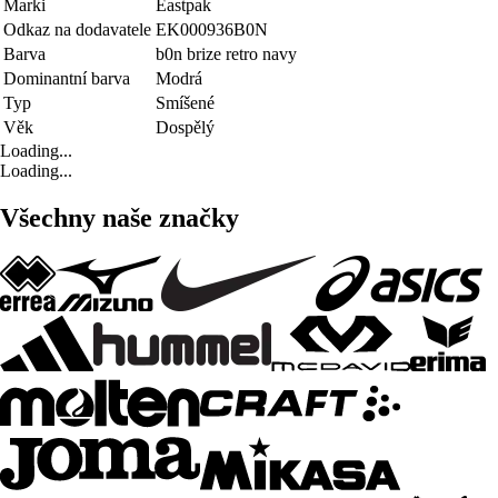
Marki
Eastpak
Odkaz na dodavatele
EK000936B0N
Barva
b0n brize retro navy
Dominantní barva
Modrá
Typ
Smíšené
Věk
Dospělý
Loading...
Loading...
Všechny naše značky