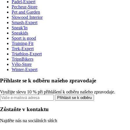
Padel-Expert
Pecheur-Store
Pet and Garden
Slowood Interior
Smash-Expert
Sneak'In
Sneakids
Sport is good
Training-Fit
Trek-Expert
Triathlon-Expert
TripnBikers
Vélo-Store
Winter-Expert
Přihlaste se k odběru našeho zpravodaje
Využijte slevu 10 % při přihlášení k odběru našeho zpravodaje.
Přihlásit se k odběru
Zůstaňte v kontaktu
Najděte nás na sociálních sítích