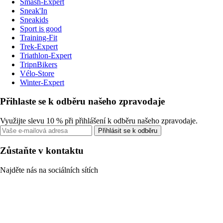
Smash-Expert
Sneak'In
Sneakids
Sport is good
Training-Fit
Trek-Expert
Triathlon-Expert
TripnBikers
Vélo-Store
Winter-Expert
Přihlaste se k odběru našeho zpravodaje
Využijte slevu 10 % při přihlášení k odběru našeho zpravodaje.
Přihlásit se k odběru
Zůstaňte v kontaktu
Najděte nás na sociálních sítích