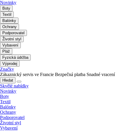
Novinky
Boty
Textil
Balónky
Ochrany
Podporovatel
Životní styl
Vybavení
Pláž
Fyzická údržba
Výprodej
Značky
Zákaznický servis ve Francie
Bezpečná platba
Snadné vracení
Hledat
Skvělé nabídky
Novinky
Boty
Textil
Balónky
Ochrany
Podporovatel
Životní styl
Vybavení