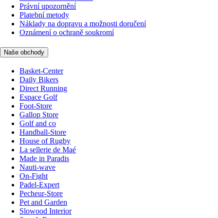
Právní upozornění
Platební metody
Náklady na dopravu a možnosti doručení
Oznámení o ochraně soukromí
Naše obchody
Basket-Center
Daily Bikers
Direct Running
Espace Golf
Foot-Store
Gallop Store
Golf and co
Handball-Store
House of Rugby
La sellerie de Maé
Made in Paradis
Nauti-wave
On-Fight
Padel-Expert
Pecheur-Store
Pet and Garden
Slowood Interior