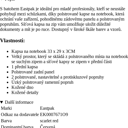
S batohem Eastpak je ideální pro mladé profesionály, kteří se neustále
pohybují mezi schůzkami, díky polstrované kapse na notebook, která
ochrání vaše zařízení, pohodlnému zádovému panelu a polstrovaným
popruhům. Síťová kapsa na zip vám umožňuje uložit důležité
dokumenty a mít je po ruce. Dostupný v široké škále barev a vzorů.
Vlastnosti:
Kapsa na notebook 33 x 29 x 3CM
Velký prostor, který se skládá z polstrovaného místa na notebook
se suchým zipem a síťové kapsy se zipem v přední části
1 přední kapsa
Polstrované zadní panel
2 polstrované, nastavitelné a protiskluzové popruhy
Úzký polstrovaný ramenní popruh
Kožené dno
Kožené detaily
Další informace
Marki
Eastpak
Odkaz na dodavatele
EK0007671O9
Barva
scarlet red
Dominantní barva
Červená