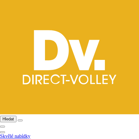
Hledat
Skvělé nabídky