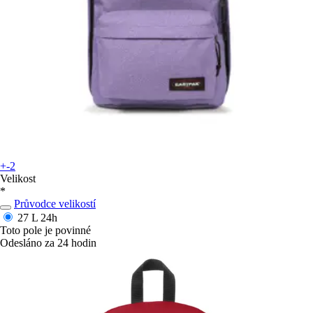
+-2
Velikost
*
Průvodce velikostí
27 L
24h
Toto pole je povinné
Odesláno za 24 hodin