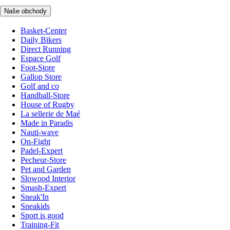
Naše obchody
Basket-Center
Daily Bikers
Direct Running
Espace Golf
Foot-Store
Gallop Store
Golf and co
Handball-Store
House of Rugby
La sellerie de Maé
Made in Paradis
Nauti-wave
On-Fight
Padel-Expert
Pecheur-Store
Pet and Garden
Slowood Interior
Smash-Expert
Sneak'In
Sneakids
Sport is good
Training-Fit