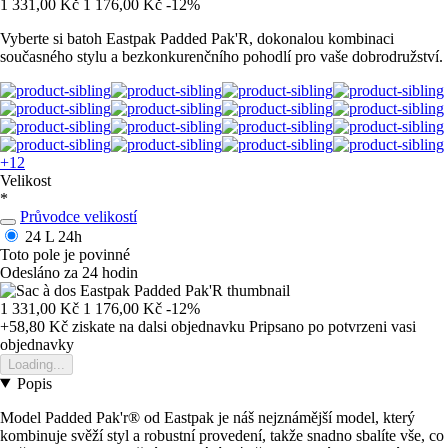
1 331,00 Kč
1 176,00 Kč
-12%
Vyberte si batoh Eastpak Padded Pak'R, dokonalou kombinaci
současného stylu a bezkonkurenčního pohodlí pro vaše dobrodružství.
+12
Velikost
*
Průvodce velikostí
24 L
24h
Toto pole je povinné
Odesláno za 24 hodin
1 331,00 Kč
1 176,00 Kč
-12%
+58,80 Kč
ziskate na dalsi objednavku
Pripsano po potvrzeni vasi
objednavky
Loading...
Popis
Model Padded Pak'r® od Eastpak je náš nejznámější model, který
kombinuje svěží styl a robustní provedení, takže snadno sbalíte vše, co