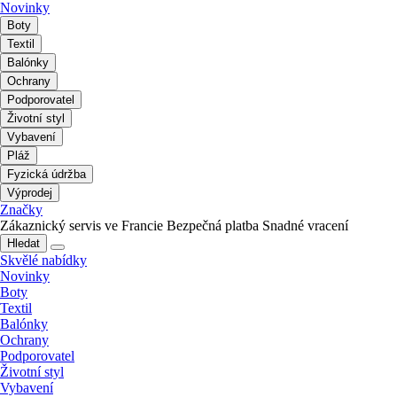
Novinky
Boty
Textil
Balónky
Ochrany
Podporovatel
Životní styl
Vybavení
Pláž
Fyzická údržba
Výprodej
Značky
Zákaznický servis ve Francie
Bezpečná platba
Snadné vracení
Hledat
Skvělé nabídky
Novinky
Boty
Textil
Balónky
Ochrany
Podporovatel
Životní styl
Vybavení