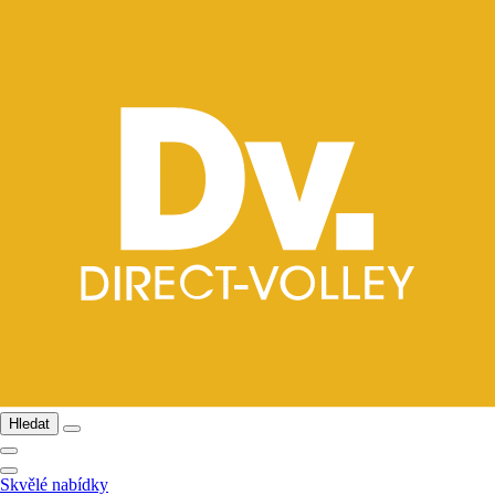
Hledat
Skvělé nabídky