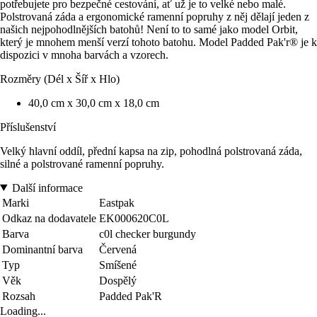
potřebujete pro bezpečné cestování, ať už je to velké nebo malé.
Polstrovaná záda a ergonomické ramenní popruhy z něj dělají jeden z
našich nejpohodlnějších batohů! Není to to samé jako model Orbit,
který je mnohem menší verzí tohoto batohu. Model Padded Pak'r® je k
dispozici v mnoha barvách a vzorech.
Rozměry (Dél x Šíř x Hlo)
40,0 cm x 30,0 cm x 18,0 cm
Příslušenství
Velký hlavní oddíl, přední kapsa na zip, pohodlná polstrovaná záda,
silné a polstrované ramenní popruhy.
Další informace
Marki
Eastpak
Odkaz na dodavatele
EK000620C0L
Barva
c0l checker burgundy
Dominantní barva
Červená
Typ
Smíšené
Věk
Dospělý
Rozsah
Padded Pak'R
Loading...