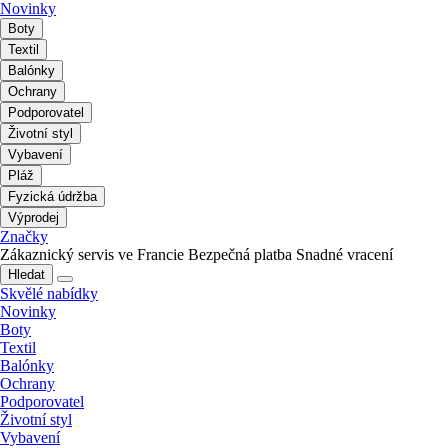
Novinky
Boty
Textil
Balónky
Ochrany
Podporovatel
Životní styl
Vybavení
Pláž
Fyzická údržba
Výprodej
Značky
Zákaznický servis ve Francie
Bezpečná platba
Snadné vracení
Hledat
Skvělé nabídky
Novinky
Boty
Textil
Balónky
Ochrany
Podporovatel
Životní styl
Vybavení