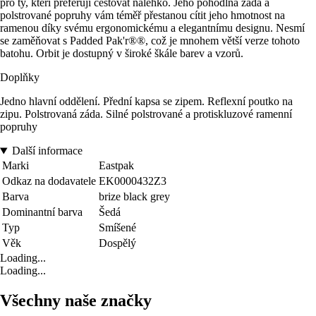
pro ty, kteří preferují cestovat nalehko. Jeho pohodlná záda a
polstrované popruhy vám téměř přestanou cítit jeho hmotnost na
ramenou díky svému ergonomickému a elegantnímu designu. Nesmí
se zaměňovat s Padded Pak'r®®, což je mnohem větší verze tohoto
batohu. Orbit je dostupný v široké škále barev a vzorů.
Doplňky
Jedno hlavní oddělení. Přední kapsa se zipem. Reflexní poutko na
zipu. Polstrovaná záda. Silné polstrované a protiskluzové ramenní
popruhy
Další informace
Marki
Eastpak
Odkaz na dodavatele
EK0000432Z3
Barva
brize black grey
Dominantní barva
Šedá
Typ
Smíšené
Věk
Dospělý
Loading...
Loading...
Všechny naše značky