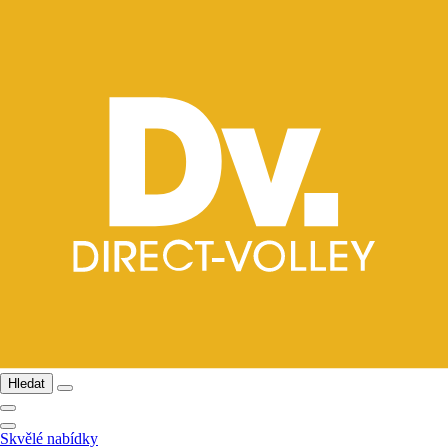
Hledat
Skvělé nabídky