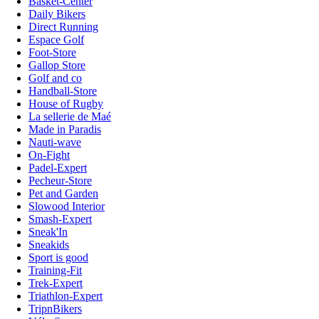
Basket-Center
Daily Bikers
Direct Running
Espace Golf
Foot-Store
Gallop Store
Golf and co
Handball-Store
House of Rugby
La sellerie de Maé
Made in Paradis
Nauti-wave
On-Fight
Padel-Expert
Pecheur-Store
Pet and Garden
Slowood Interior
Smash-Expert
Sneak'In
Sneakids
Sport is good
Training-Fit
Trek-Expert
Triathlon-Expert
TripnBikers