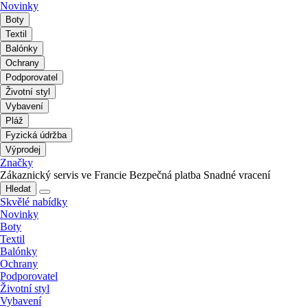
Novinky
Boty
Textil
Balónky
Ochrany
Podporovatel
Životní styl
Vybavení
Pláž
Fyzická údržba
Výprodej
Značky
Zákaznický servis ve Francie
Bezpečná platba
Snadné vracení
Hledat
Skvělé nabídky
Novinky
Boty
Textil
Balónky
Ochrany
Podporovatel
Životní styl
Vybavení