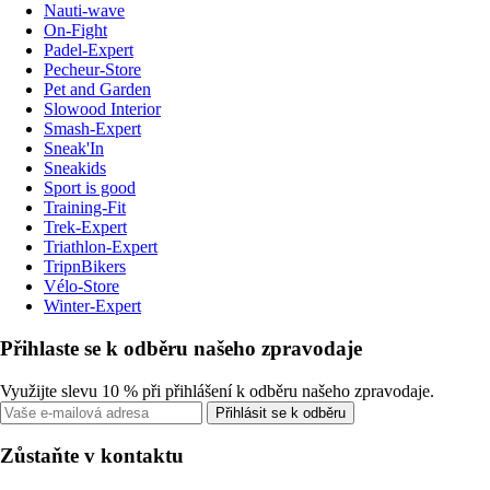
Nauti-wave
On-Fight
Padel-Expert
Pecheur-Store
Pet and Garden
Slowood Interior
Smash-Expert
Sneak'In
Sneakids
Sport is good
Training-Fit
Trek-Expert
Triathlon-Expert
TripnBikers
Vélo-Store
Winter-Expert
Přihlaste se k odběru našeho zpravodaje
Využijte slevu 10 % při přihlášení k odběru našeho zpravodaje.
Přihlásit se k odběru
Zůstaňte v kontaktu