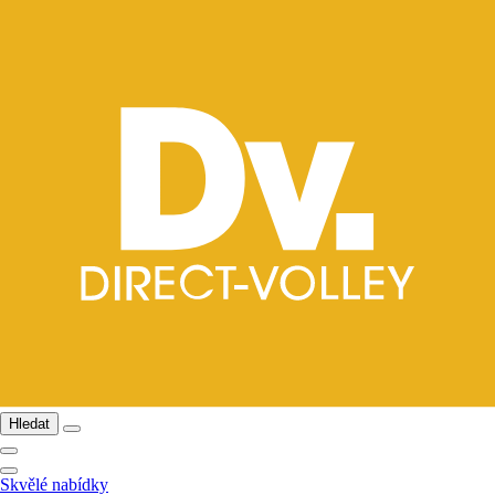
Hledat
Skvělé nabídky