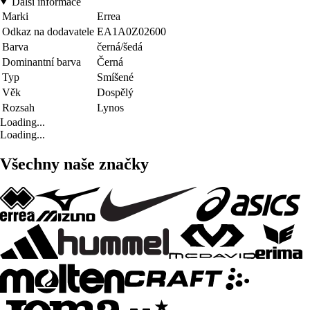
Další informace
Marki
Errea
Odkaz na dodavatele
EA1A0Z02600
Barva
černá/šedá
Dominantní barva
Černá
Typ
Smíšené
Věk
Dospělý
Rozsah
Lynos
Loading...
Loading...
Všechny naše značky