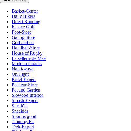
Basket-Center
Daily Bikers
Direct Running
Espace Golf
Foot-Store
Gallop Store
Golf and co
Handball-Store
House of Rugby
La sellerie de Maé
Made in Paradis
Nauti-wave
On-Fight
Padel-Expert
Pecheur-Store
Pet and Garden
Slowood Interior
Smash-Expert
Sneak'In
Sneakids
Sport is good
Training-Fit
Trek-Expert