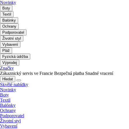
Novinky
Boty
Textil
Balónky
Ochrany
Podporovatel
Životní styl
Vybavení
Pláž
Fyzická údržba
Výprodej
Značky
Zákaznický servis ve Francie
Bezpečná platba
Snadné vracení
Hledat
Skvělé nabídky
Novinky
Boty
Textil
Balónky
Ochrany
Podporovatel
Životní styl
Vybavení