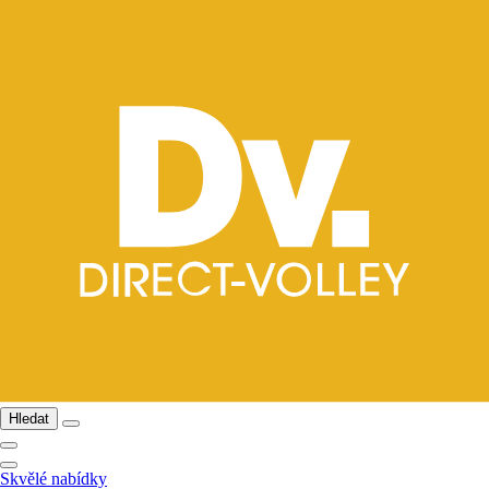
Hledat
Skvělé nabídky