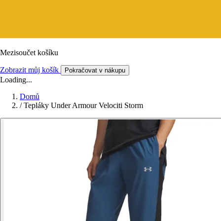
Mezisoučet košíku
Zobrazit můj košík
Pokračovat v nákupu
Loading...
Domů
/
Tepláky Under Armour Velociti Storm