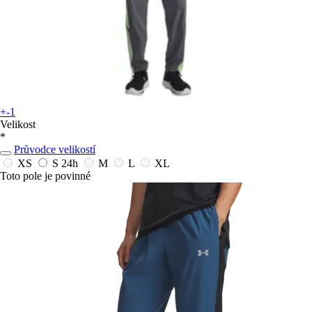
+-1
Velikost
*
Průvodce velikostí
XS
S
24h
M
L
XL
Toto pole je povinné