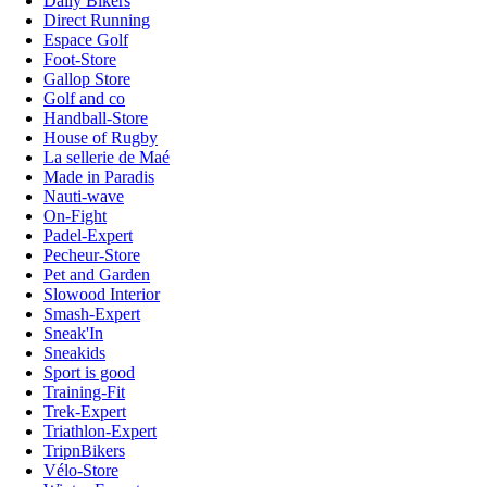
Daily Bikers
Direct Running
Espace Golf
Foot-Store
Gallop Store
Golf and co
Handball-Store
House of Rugby
La sellerie de Maé
Made in Paradis
Nauti-wave
On-Fight
Padel-Expert
Pecheur-Store
Pet and Garden
Slowood Interior
Smash-Expert
Sneak'In
Sneakids
Sport is good
Training-Fit
Trek-Expert
Triathlon-Expert
TripnBikers
Vélo-Store