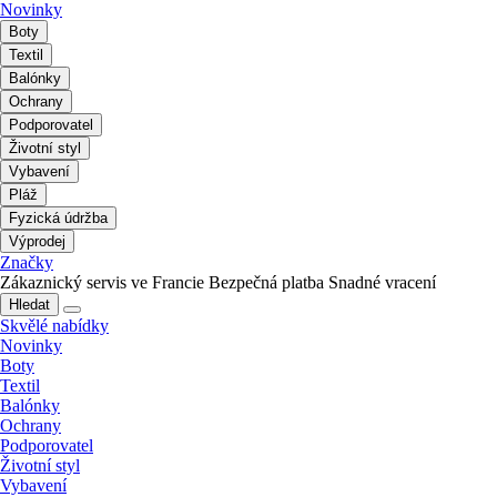
Novinky
Boty
Textil
Balónky
Ochrany
Podporovatel
Životní styl
Vybavení
Pláž
Fyzická údržba
Výprodej
Značky
Zákaznický servis ve Francie
Bezpečná platba
Snadné vracení
Hledat
Skvělé nabídky
Novinky
Boty
Textil
Balónky
Ochrany
Podporovatel
Životní styl
Vybavení