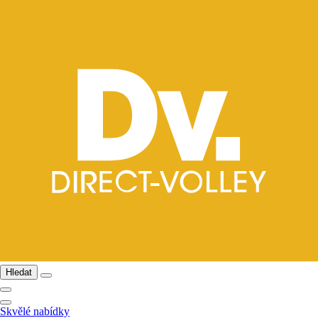
Hledat
Skvělé nabídky