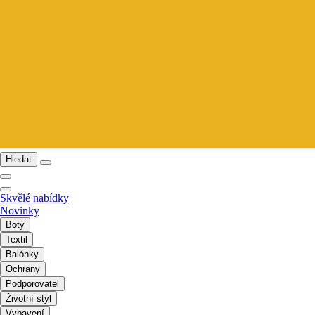
Hledat
Skvělé nabídky
Novinky
Boty
Textil
Balónky
Ochrany
Podporovatel
Životní styl
Vybavení