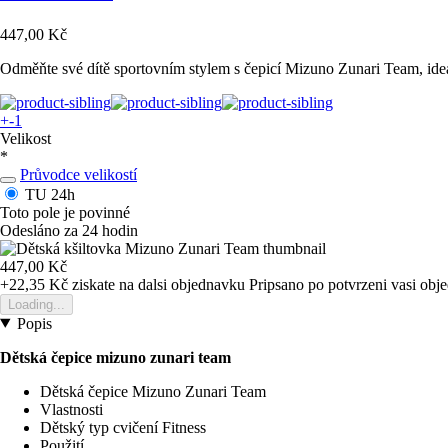
447,00 Kč
Odměňte své dítě sportovním stylem s čepicí Mizuno Zunari Team, ideál
+-1
Velikost
*
Průvodce velikostí
TU
24h
Toto pole je povinné
Odesláno za 24 hodin
447,00 Kč
+22,35 Kč
ziskate na dalsi objednavku
Pripsano po potvrzeni vasi obj
Loading...
Popis
Dětská čepice mizuno zunari team
Dětská čepice Mizuno Zunari Team
Vlastnosti
Dětský typ cvičení Fitness
Použití