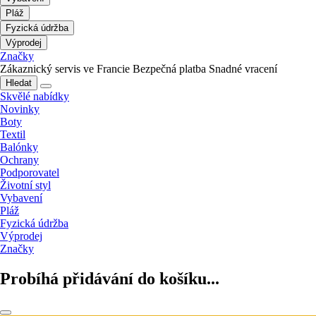
Pláž
Fyzická údržba
Výprodej
Značky
Zákaznický servis ve Francie
Bezpečná platba
Snadné vracení
Hledat
Skvělé nabídky
Novinky
Boty
Textil
Balónky
Ochrany
Podporovatel
Životní styl
Vybavení
Pláž
Fyzická údržba
Výprodej
Značky
Probíhá přidávání do košíku...