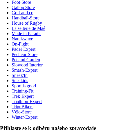
Foot-Store
Gallop Store
Golf and co
Handball-Store
House of Rugby
La sellerie de Maé
Made in Paradis
Nauti-wave
On-Fight
Padel-Expert
Pecheur-Store
Pet and Garden
Slowood Interior
Smash-Expert
Sneak'In
Sneakids
Sport is good
Training-Fit
Trek-Expert
Triathlon-Expert
TripnBikers
Vélo-Store
Winter-Expert
Přihlaste se k odběru našeho zpravodaje