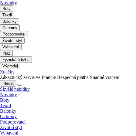
Novinky
Boty
Textil
Balónky
Ochrany
Podporovatel
Životní styl
Vybavení
Pláž
Fyzická údržba
Výprodej
Značky
Zákaznický servis ve Francie
Bezpečná platba
Snadné vracení
Hledat
Skvělé nabídky
Novinky
Boty
Textil
Balónky
Ochrany
Podporovatel
Životní styl
Vybavení