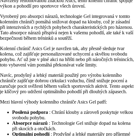
Navržený renomovanou značkou Asics, tento kolenní chránič spojuje
výkon a pohodlí pro sportovce všech úrovní.
Vyrobený pro absorpci nárazů, technologie Gel integrovaná v tomto
kolenním chrániči pomáhá snižovat dopad na klouby, což je zásadní
při intenzivních a rychlých pohybech charakteristických pro házenou.
Tato absorpce nárazů přispívá nejen k vašemu pohodlí, ale také k vaší
bezpečnosti během tréninků a soutěží.
Kolenní chránič Asics Gel je navržen tak, aby přesně sleduje tvar
kolena, což zajišťuje personalizované uchycení a skvělou svobodu
pohybu. Ať už jste v plné akci na hřišti nebo při náročných trénincích,
toto vybavení vám pomáhá překonávat vaše limity.
Navíc, prodyšný a lehký materiál použitý pro výrobu kolenního
chrániče zajišťuje dobrou cirkulaci vzduchu, čímž snižuje pocení a
zaručuje pocit svěžesti během vašich sportovních aktivit. Tento aspekt
je klíčový pro udržení optimálního pohodlí při dlouhých zápasech.
Mezi hlavní výhody kolenního chrániče Asics Gel patří:
Posílená podpora
: Chrání klouby a zároveň poskytuje velkou
svobodu pohybu.
Absorpce nárazů
: Technologie Gel snižuje dopad na kolena
při skocích a otočkách.
Optimální pohodlí
: Prodyšné a lehké materiály pro příjemné