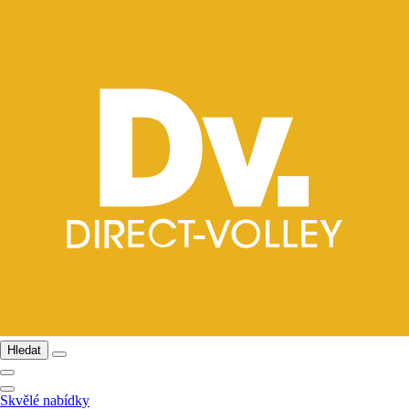
Hledat
Skvělé nabídky