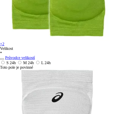
+2
Velikost
*
Průvodce velikostí
S
24h
M
24h
L
24h
Toto pole je povinné