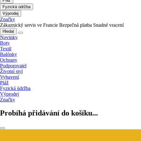
Pláž
Fyzická údržba
Výprodej
Značky
Zákaznický servis ve Francie
Bezpečná platba
Snadné vracení
Hledat
Novinky
Boty
Textil
Balónky
Ochrany
Podporovatel
Životní styl
Vybavení
Pláž
Fyzická údržba
Výprodej
Značky
Probíhá přidávání do košíku...