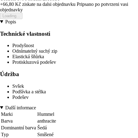
+66,80 Kč
ziskate na dalsi objednavku
Pripsano po potvrzeni vasi
objednavky
Loading...
Popis
Technické vlastnosti
Prodyšnost
Odnímatelný suchý zip
Elastická šňůrka
Protiskluzová podešev
Údržba
Svšek
Podšívka a stélka
Podešev
Další informace
Marki
Hummel
Barva
anthracite
Dominantní barva
Šedá
Typ
Smíšené