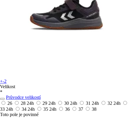
+-2
Velikost
*
Průvodce velikostí
26
28
24h
29
24h
30
24h
31
24h
32
24h
33
24h
34
24h
35
24h
36
37
38
Toto pole je povinné