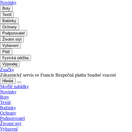
Novinky
Boty
Textil
Balónky
Ochrany
Podporovatel
Životní styl
Vybavení
Pláž
Fyzická údržba
Výprodej
Značky
Zákaznický servis ve Francie
Bezpečná platba
Snadné vracení
Hledat
Skvělé nabídky
Novinky
Boty
Textil
Balónky
Ochrany
Podporovatel
Životní styl
Vybavení