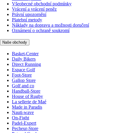
Všeobecné obchodní podmínky
Vrácení a vrácení peněz
Právní upozornění
Platební metody
Náklady na dopravu a možnosti doručení
Oznámení o ochraně soukromí
Naše obchody
Basket-Center
Daily Bikers
Direct Running
Espace Golf
Foot-Store
Gallop Store
Golf and co
Handball-Store
House of Rugby
La sellerie de Maé
Made in Paradis
Nauti-wave
On-Fight
Padel-Expert
Pecheur-Store