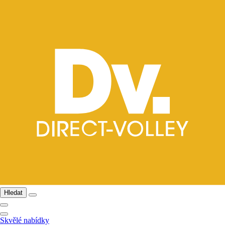
Hledat
Skvělé nabídky