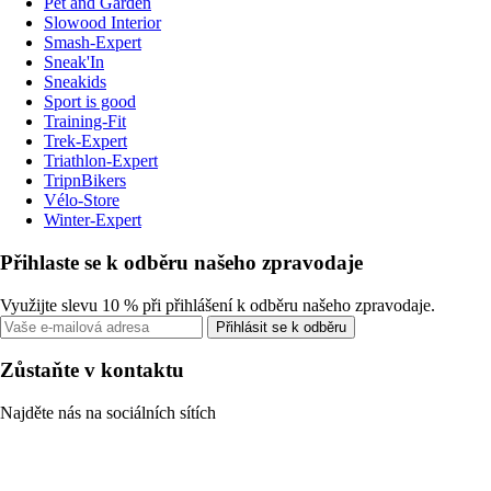
Pet and Garden
Slowood Interior
Smash-Expert
Sneak'In
Sneakids
Sport is good
Training-Fit
Trek-Expert
Triathlon-Expert
TripnBikers
Vélo-Store
Winter-Expert
Přihlaste se k odběru našeho zpravodaje
Využijte slevu 10 % při přihlášení k odběru našeho zpravodaje.
Přihlásit se k odběru
Zůstaňte v kontaktu
Najděte nás na sociálních sítích