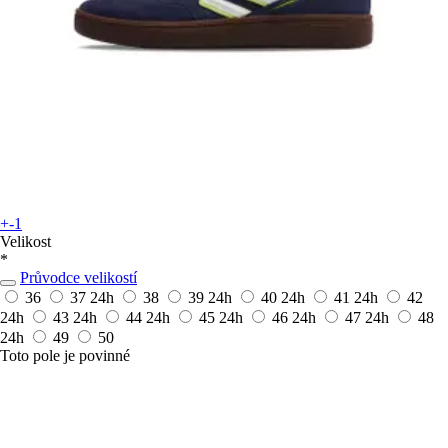
+-1
Velikost
*
Průvodce velikostí
36
37
24h
38
39
24h
40
24h
41
24h
42
24h
43
24h
44
24h
45
24h
46
24h
47
24h
48
24h
49
50
Toto pole je povinné