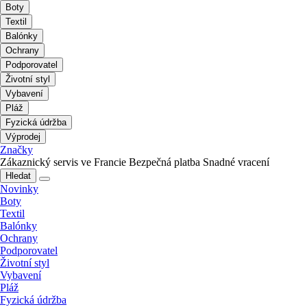
Boty
Textil
Balónky
Ochrany
Podporovatel
Životní styl
Vybavení
Pláž
Fyzická údržba
Výprodej
Značky
Zákaznický servis ve Francie
Bezpečná platba
Snadné vracení
Hledat
Novinky
Boty
Textil
Balónky
Ochrany
Podporovatel
Životní styl
Vybavení
Pláž
Fyzická údržba