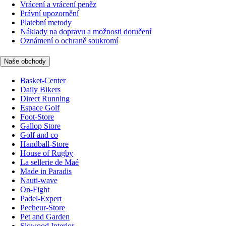
Vrácení a vrácení peněz
Právní upozornění
Platební metody
Náklady na dopravu a možnosti doručení
Oznámení o ochraně soukromí
Naše obchody
Basket-Center
Daily Bikers
Direct Running
Espace Golf
Foot-Store
Gallop Store
Golf and co
Handball-Store
House of Rugby
La sellerie de Maé
Made in Paradis
Nauti-wave
On-Fight
Padel-Expert
Pecheur-Store
Pet and Garden
Slowood Interior