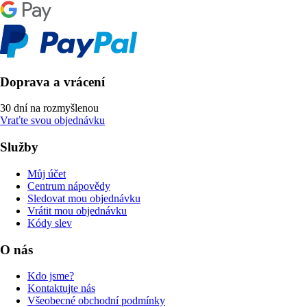
Doprava a vrácení
30 dní na rozmyšlenou
Vraťte svou objednávku
Služby
Můj účet
Centrum nápovědy
Sledovat mou objednávku
Vrátit mou objednávku
Kódy slev
O nás
Kdo jsme?
Kontaktujte nás
Všeobecné obchodní podmínky