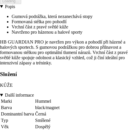
Loading...
Popis
Gumová podrážka, která nezanechává stopy
Formovaná stélka pro pohodlí
Vrchní část z pravé světlé kůže
Navrženo pro házenou a halové sporty
HB GUARDIAN PRO je navržen pro výkon a pohodlí při házené a
halových sportech. S gumovou podrážkou pro dobrou přilnavost a
formovanou stélkou pro optimální tlumení nárazů. Vrchní část z pravé
světlé kůže spojuje odolnost a klasický vzhled, což ji činí ideální pro
intenzivní zápasy a tréninky.
Složení
KŮŽE
Další informace
Marki
Hummel
Barva
black/magnet
Dominantní barva
Černá
Typ
Smíšené
Věk
Dospělý