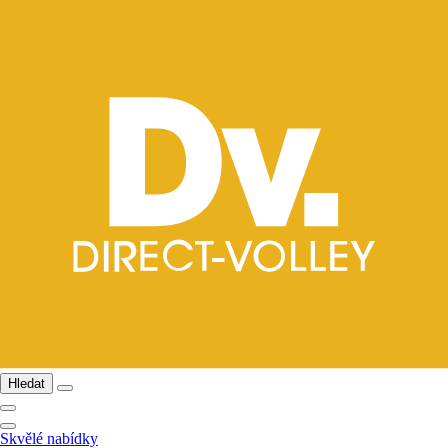
Hledat
Skvělé nabídky