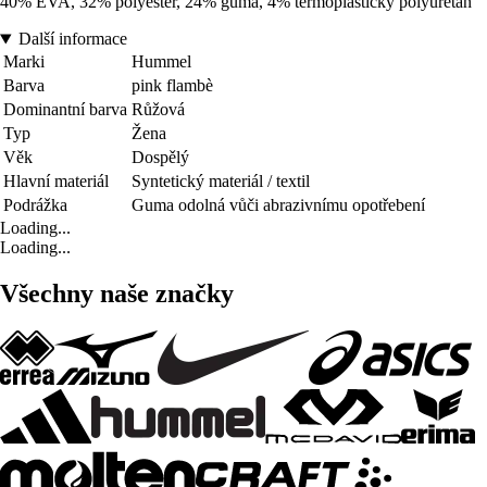
40% EVA, 32% polyester, 24% guma, 4% termoplastický polyuretan
Další informace
Marki
Hummel
Barva
pink flambè
Dominantní barva
Růžová
Typ
Žena
Věk
Dospělý
Hlavní materiál
Syntetický materiál / textil
Podrážka
Guma odolná vůči abrazivnímu opotřebení
Loading...
Loading...
Všechny naše značky