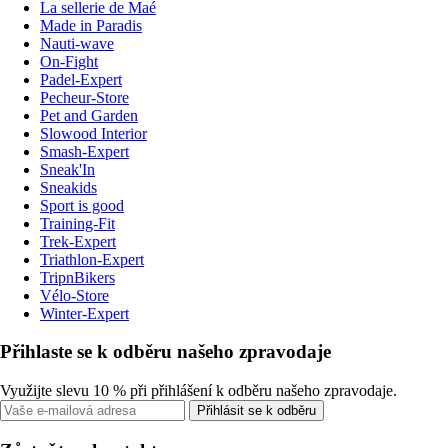
La sellerie de Maé
Made in Paradis
Nauti-wave
On-Fight
Padel-Expert
Pecheur-Store
Pet and Garden
Slowood Interior
Smash-Expert
Sneak'In
Sneakids
Sport is good
Training-Fit
Trek-Expert
Triathlon-Expert
TripnBikers
Vélo-Store
Winter-Expert
Přihlaste se k odběru našeho zpravodaje
Využijte slevu 10 % při přihlášení k odběru našeho zpravodaje.
Přihlásit se k odběru