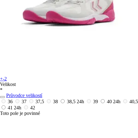
+-2
Velikost
*
Průvodce velikostí
36
37
37,5
38
38,5
24h
39
40
24h
40,5
41
24h
42
Toto pole je povinné