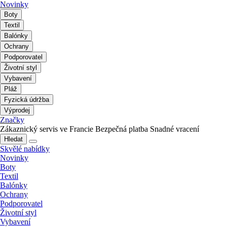
Novinky
Boty
Textil
Balónky
Ochrany
Podporovatel
Životní styl
Vybavení
Pláž
Fyzická údržba
Výprodej
Značky
Zákaznický servis ve Francie
Bezpečná platba
Snadné vracení
Hledat
Skvělé nabídky
Novinky
Boty
Textil
Balónky
Ochrany
Podporovatel
Životní styl
Vybavení