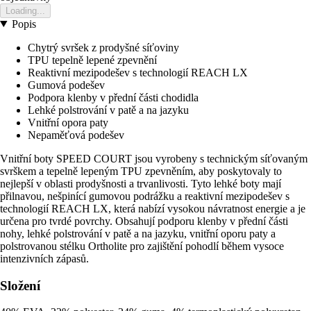
Loading...
Popis
Chytrý svršek z prodyšné síťoviny
TPU tepelně lepené zpevnění
Reaktivní mezipodešev s technologií REACH LX
Gumová podešev
Podpora klenby v přední části chodidla
Lehké polstrování v patě a na jazyku
Vnitřní opora paty
Nepaměťová podešev
Vnitřní boty SPEED COURT jsou vyrobeny s technickým síťovaným
svrškem a tepelně lepeným TPU zpevněním, aby poskytovaly to
nejlepší v oblasti prodyšnosti a trvanlivosti. Tyto lehké boty mají
přilnavou, nešpinící gumovou podrážku a reaktivní mezipodešev s
technologií REACH LX, která nabízí vysokou návratnost energie a je
určena pro tvrdé povrchy. Obsahují podporu klenby v přední části
nohy, lehké polstrování v patě a na jazyku, vnitřní oporu paty a
polstrovanou stélku Ortholite pro zajištění pohodlí během vysoce
intenzivních zápasů.
Složení