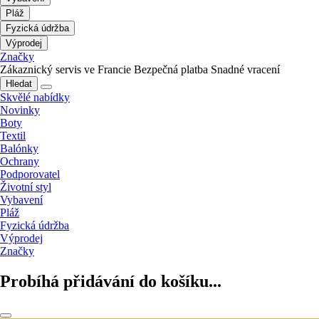
Pláž
Fyzická údržba
Výprodej
Značky
Zákaznický servis ve Francie
Bezpečná platba
Snadné vracení
Hledat
Skvělé nabídky
Novinky
Boty
Textil
Balónky
Ochrany
Podporovatel
Životní styl
Vybavení
Pláž
Fyzická údržba
Výprodej
Značky
Probíhá přidávání do košíku...