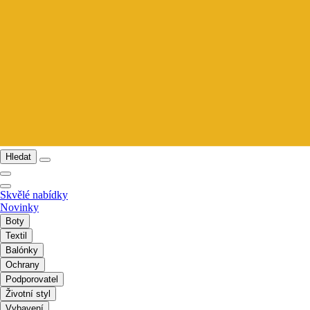
Hledat
Skvělé nabídky
Novinky
Boty
Textil
Balónky
Ochrany
Podporovatel
Životní styl
Vybavení