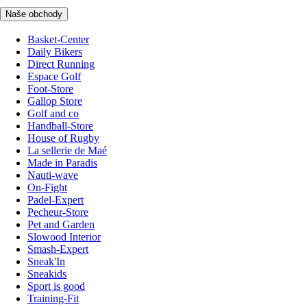
Naše obchody
Basket-Center
Daily Bikers
Direct Running
Espace Golf
Foot-Store
Gallop Store
Golf and co
Handball-Store
House of Rugby
La sellerie de Maé
Made in Paradis
Nauti-wave
On-Fight
Padel-Expert
Pecheur-Store
Pet and Garden
Slowood Interior
Smash-Expert
Sneak'In
Sneakids
Sport is good
Training-Fit