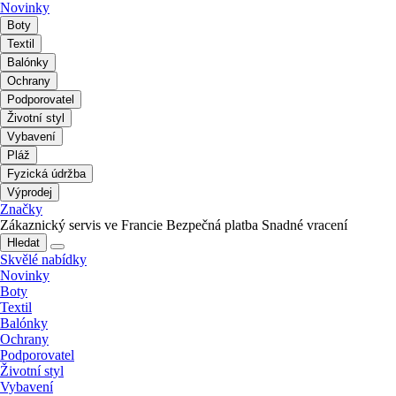
Novinky
Boty
Textil
Balónky
Ochrany
Podporovatel
Životní styl
Vybavení
Pláž
Fyzická údržba
Výprodej
Značky
Zákaznický servis ve Francie
Bezpečná platba
Snadné vracení
Hledat
Skvělé nabídky
Novinky
Boty
Textil
Balónky
Ochrany
Podporovatel
Životní styl
Vybavení