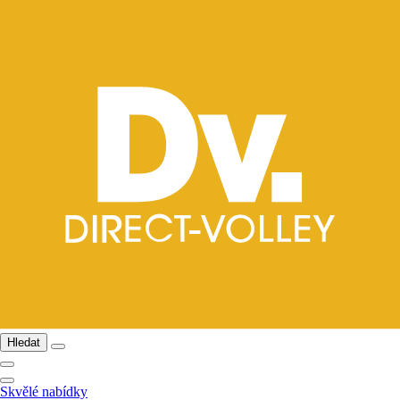
Hledat
Skvělé nabídky