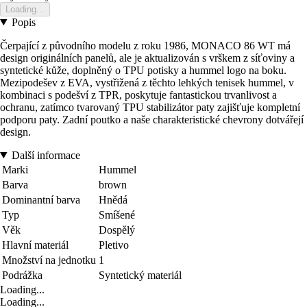
Loading...
Popis
Čerpající z původního modelu z roku 1986, MONACO 86 WT má
design originálních panelů, ale je aktualizován s vrškem z síťoviny a
syntetické kůže, doplněný o TPU potisky a hummel logo na boku.
Mezipodešev z EVA, vystřižená z těchto lehkých tenisek hummel, v
kombinaci s podešví z TPR, poskytuje fantastickou trvanlivost a
ochranu, zatímco tvarovaný TPU stabilizátor paty zajišťuje kompletní
podporu paty. Zadní poutko a naše charakteristické chevrony dotvářejí
design.
Další informace
Marki
Hummel
Barva
brown
Dominantní barva
Hnědá
Typ
Smíšené
Věk
Dospělý
Hlavní materiál
Pletivo
Množství na jednotku
1
Podrážka
Syntetický materiál
Loading...
Loading...