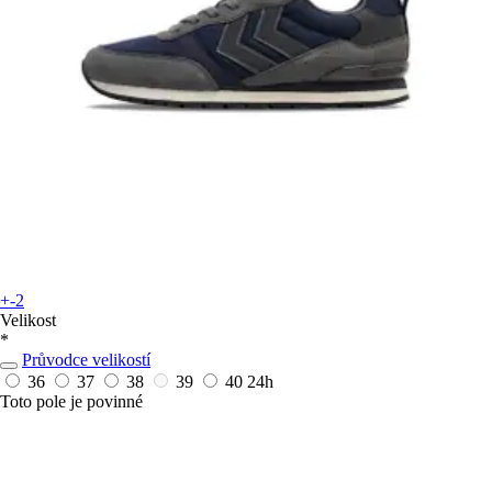
+-2
Velikost
*
Průvodce velikostí
36
37
38
39
40
24h
Toto pole je povinné