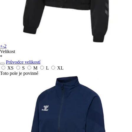
+-2
Velikost
*
Průvodce velikostí
XS
S
M
L
XL
Toto pole je povinné