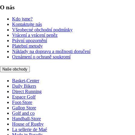
O nás
Kdo jsme?
Kontaktujte nás
Všeobecné obchodní podmínky
Vrácení a vrácení peněz
Právní upozornění
Platební metody
Náklady na dopravu a možnosti doručení
Oznámení o ochraně soukromí
Naše obchody
Basket-Center
Daily Bikers
Direct Running
Espace Golf
Foot-Store
Gallop Store
Golf and co
Handball-Store
House of Rugby
La sellerie de Maé
Made in Paradis