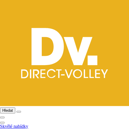
Hledat
Skvělé nabídky