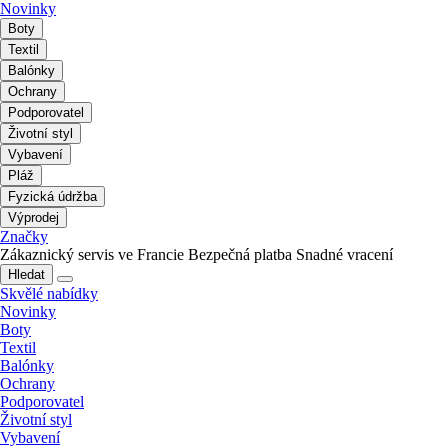
Novinky
Boty
Textil
Balónky
Ochrany
Podporovatel
Životní styl
Vybavení
Pláž
Fyzická údržba
Výprodej
Značky
Zákaznický servis ve Francie
Bezpečná platba
Snadné vracení
Hledat
Skvělé nabídky
Novinky
Boty
Textil
Balónky
Ochrany
Podporovatel
Životní styl
Vybavení