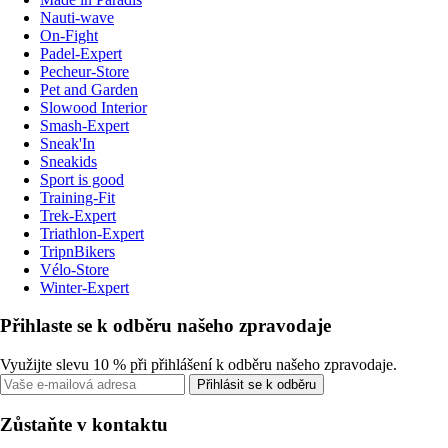
Nauti-wave
On-Fight
Padel-Expert
Pecheur-Store
Pet and Garden
Slowood Interior
Smash-Expert
Sneak'In
Sneakids
Sport is good
Training-Fit
Trek-Expert
Triathlon-Expert
TripnBikers
Vélo-Store
Winter-Expert
Přihlaste se k odběru našeho zpravodaje
Využijte slevu 10 % při přihlášení k odběru našeho zpravodaje.
Přihlásit se k odběru
Zůstaňte v kontaktu