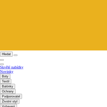
Hledat
Skvělé nabídky
Novinky
Boty
Textil
Balónky
Ochrany
Podporovatel
Životní styl
Vybavení