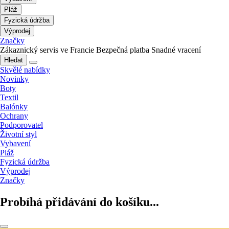
Pláž
Fyzická údržba
Výprodej
Značky
Zákaznický servis ve Francie
Bezpečná platba
Snadné vracení
Hledat
Skvělé nabídky
Novinky
Boty
Textil
Balónky
Ochrany
Podporovatel
Životní styl
Vybavení
Pláž
Fyzická údržba
Výprodej
Značky
Probíhá přidávání do košíku...