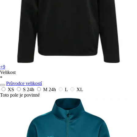
+9
Velikost
*
Průvodce velikostí
XS
S
24h
M
24h
L
XL
Toto pole je povinné