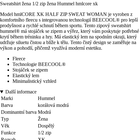
Sweatshirt žena 1/2 zip žena Hummel hmlcore xk
Model hmlCORE XK HALF ZIP SWEAT WOMAN je vyroben z
komfortního fleecu s integrovanou technologií BEECOOL® pro lepší
prodyšnost a rychlé schnutí během sportu. Tento zipový sweatshirt
hummel® má stojáček se zipem a výřez, který vám poskytuje potřebné
krytí během tréninku a hry. Má elastický lem na spodním okraji, který
udržuje siluetu čistou a blíže k tělu. Tento čistý design se zaměřuje na
výkon a pohodlí, přičemž využívá moderní estetiku.
Fleece
Technologie BEECOOL®
Stojáček se zipem
Elastický lem
Minimalistický vzhled
Další informace
Marki
Hummel
Barva
korálová modrá
Dominantní barva
Modrá
Typ
Žena
Věk
Dospělý
Funkce
1/2 zip
Rozsah
XK