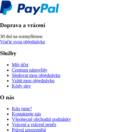
Doprava a vrácení
30 dní na rozmyšlenou
Vraťte svou objednávku
Služby
Můj účet
Centrum nápovědy
Sledovat mou objednávku
Vrátit mou objednávku
Kódy slev
O nás
Kdo jsme?
Kontaktujte nás
Všeobecné obchodní podmínky
Vrácení a vrácení peněz
Právní upozornění