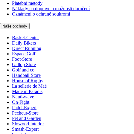
Platební metody
Náklady na dopravu a možnosti doručení
Oznámení o ochraně soukromí
Naše obchody
Basket-Center
Daily Bikers
Direct Running
Espace Golf
Foot-Store
Gallop Store
Golf and co
Handball-Store
House of Rugby
La sellerie de Maé
Made in Paradis
Nauti-wave
On-Fight
Padel-Expert
Pecheur-Store
Pet and Garden
Slowood Interior
Smash-Expert