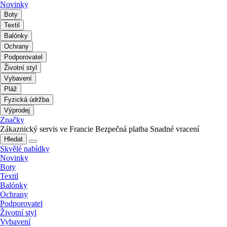
Novinky
Boty
Textil
Balónky
Ochrany
Podporovatel
Životní styl
Vybavení
Pláž
Fyzická údržba
Výprodej
Značky
Zákaznický servis ve Francie
Bezpečná platba
Snadné vracení
Hledat
Skvělé nabídky
Novinky
Boty
Textil
Balónky
Ochrany
Podporovatel
Životní styl
Vybavení