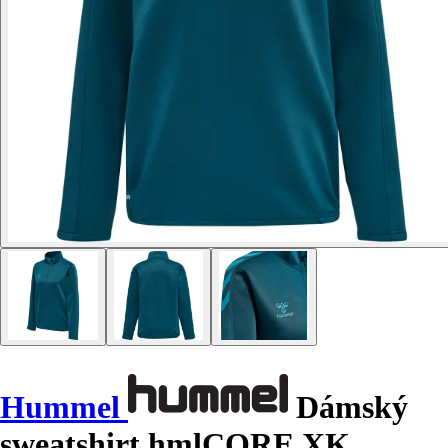
Hummel
Dámský
sweatshirt hmlCORE XK