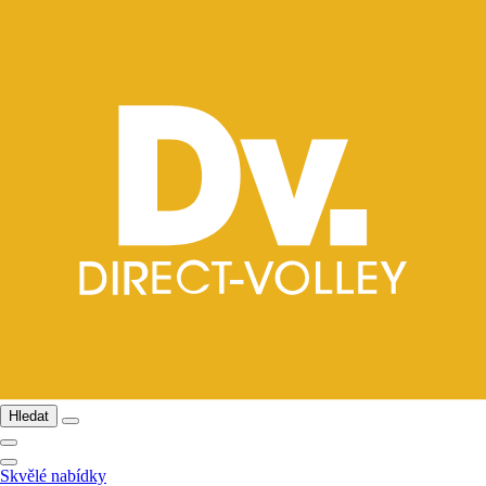
Hledat
Skvělé nabídky