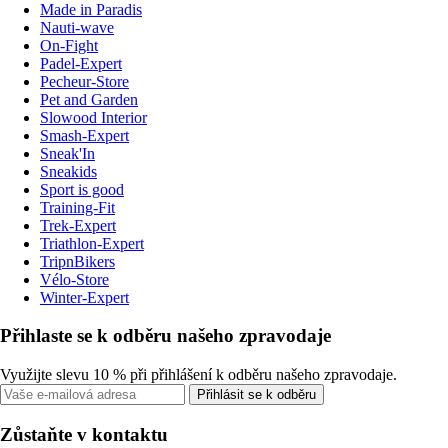
Made in Paradis
Nauti-wave
On-Fight
Padel-Expert
Pecheur-Store
Pet and Garden
Slowood Interior
Smash-Expert
Sneak'In
Sneakids
Sport is good
Training-Fit
Trek-Expert
Triathlon-Expert
TripnBikers
Vélo-Store
Winter-Expert
Přihlaste se k odběru našeho zpravodaje
Využijte slevu 10 % při přihlášení k odběru našeho zpravodaje.
Přihlásit se k odběru
Zůstaňte v kontaktu