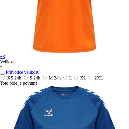
+8
Velikost
*
Průvodce velikostí
XS
24h
S
24h
M
24h
L
XL
2XL
Toto pole je povinné