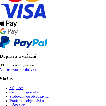
Doprava a vrácení
30 dní na rozmyšlenou
Vraťte svou objednávku
Služby
Můj účet
Centrum nápovědy
Sledovat mou objednávku
Vrátit mou objednávku
Kódy slev