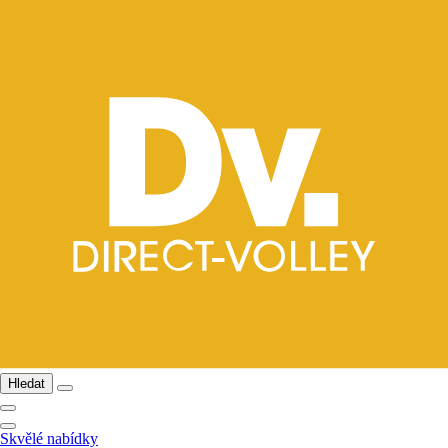
Hledat
Skvělé nabídky