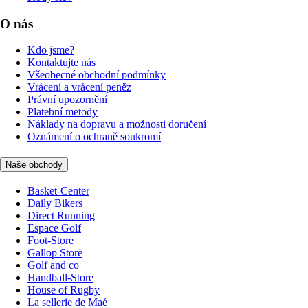
O nás
Kdo jsme?
Kontaktujte nás
Všeobecné obchodní podmínky
Vrácení a vrácení peněz
Právní upozornění
Platební metody
Náklady na dopravu a možnosti doručení
Oznámení o ochraně soukromí
Naše obchody
Basket-Center
Daily Bikers
Direct Running
Espace Golf
Foot-Store
Gallop Store
Golf and co
Handball-Store
House of Rugby
La sellerie de Maé