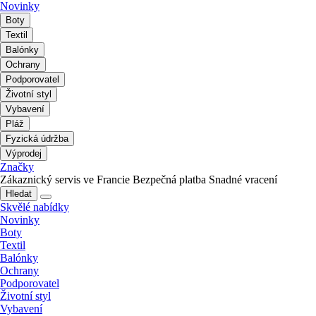
Novinky
Boty
Textil
Balónky
Ochrany
Podporovatel
Životní styl
Vybavení
Pláž
Fyzická údržba
Výprodej
Značky
Zákaznický servis ve Francie
Bezpečná platba
Snadné vracení
Hledat
Skvělé nabídky
Novinky
Boty
Textil
Balónky
Ochrany
Podporovatel
Životní styl
Vybavení