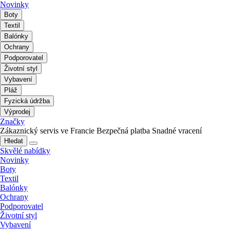
Novinky
Boty
Textil
Balónky
Ochrany
Podporovatel
Životní styl
Vybavení
Pláž
Fyzická údržba
Výprodej
Značky
Zákaznický servis ve Francie
Bezpečná platba
Snadné vracení
Hledat
Skvělé nabídky
Novinky
Boty
Textil
Balónky
Ochrany
Podporovatel
Životní styl
Vybavení