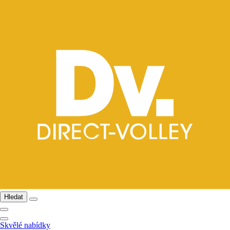
Hledat
Skvělé nabídky