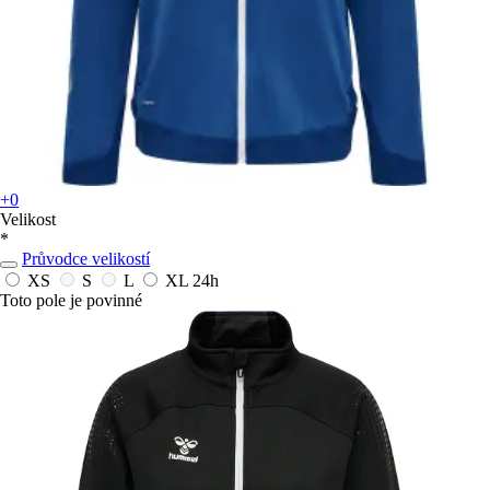
+0
Velikost
*
Průvodce velikostí
XS
S
L
XL
24h
Toto pole je povinné