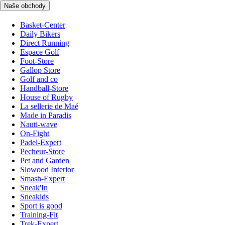
Naše obchody
Basket-Center
Daily Bikers
Direct Running
Espace Golf
Foot-Store
Gallop Store
Golf and co
Handball-Store
House of Rugby
La sellerie de Maé
Made in Paradis
Nauti-wave
On-Fight
Padel-Expert
Pecheur-Store
Pet and Garden
Slowood Interior
Smash-Expert
Sneak'In
Sneakids
Sport is good
Training-Fit
Trek-Expert