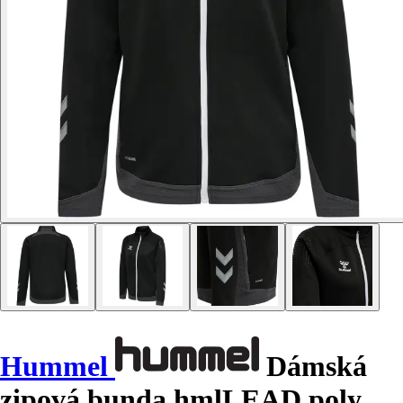
Hummel
Dámská
zipová bunda hmlLEAD poly