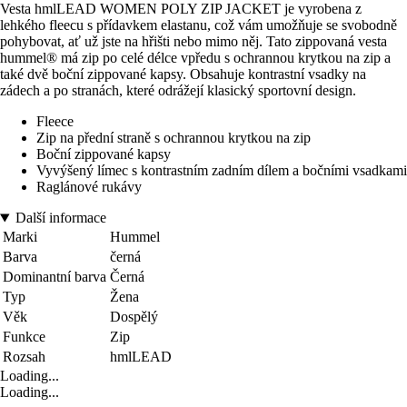
Vesta hmlLEAD WOMEN POLY ZIP JACKET je vyrobena z
lehkého fleecu s přídavkem elastanu, což vám umožňuje se svobodně
pohybovat, ať už jste na hřišti nebo mimo něj. Tato zippovaná vesta
hummel® má zip po celé délce vpředu s ochrannou krytkou na zip a
také dvě boční zippované kapsy. Obsahuje kontrastní vsadky na
zádech a po stranách, které odrážejí klasický sportovní design.
Fleece
Zip na přední straně s ochrannou krytkou na zip
Boční zippované kapsy
Vyvýšený límec s kontrastním zadním dílem a bočními vsadkami
Raglánové rukávy
Další informace
Marki
Hummel
Barva
černá
Dominantní barva
Černá
Typ
Žena
Věk
Dospělý
Funkce
Zip
Rozsah
hmlLEAD
Loading...
Loading...