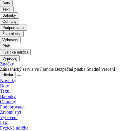
Boty
Textil
Balónky
Ochrany
Podporovatel
Životní styl
Vybavení
Pláž
Fyzická údržba
Výprodej
Značky
Zákaznický servis ve Francie
Bezpečná platba
Snadné vracení
Hledat
Novinky
Boty
Textil
Balónky
Ochrany
Podporovatel
Životní styl
Vybavení
Pláž
Fyzická údržba