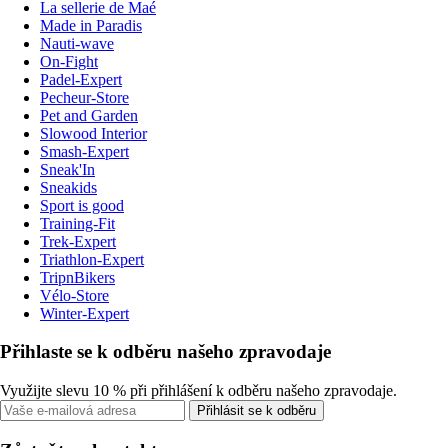
La sellerie de Maé
Made in Paradis
Nauti-wave
On-Fight
Padel-Expert
Pecheur-Store
Pet and Garden
Slowood Interior
Smash-Expert
Sneak'In
Sneakids
Sport is good
Training-Fit
Trek-Expert
Triathlon-Expert
TripnBikers
Vélo-Store
Winter-Expert
Přihlaste se k odběru našeho zpravodaje
Využijte slevu 10 % při přihlášení k odběru našeho zpravodaje.
Přihlásit se k odběru