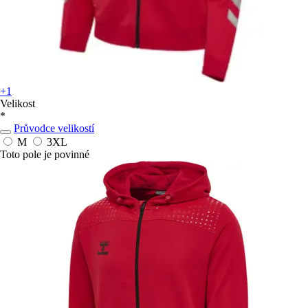
+1
Velikost
*
Průvodce velikostí
M
3XL
Toto pole je povinné