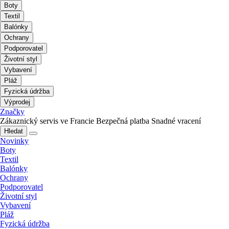
Boty
Textil
Balónky
Ochrany
Podporovatel
Životní styl
Vybavení
Pláž
Fyzická údržba
Výprodej
Značky
Zákaznický servis ve Francie
Bezpečná platba
Snadné vracení
Hledat
Novinky
Boty
Textil
Balónky
Ochrany
Podporovatel
Životní styl
Vybavení
Pláž
Fyzická údržba