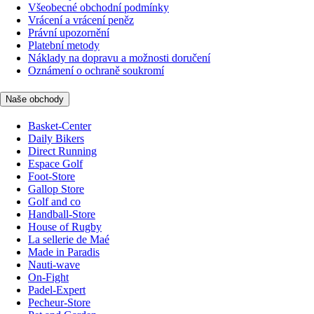
Všeobecné obchodní podmínky
Vrácení a vrácení peněz
Právní upozornění
Platební metody
Náklady na dopravu a možnosti doručení
Oznámení o ochraně soukromí
Naše obchody
Basket-Center
Daily Bikers
Direct Running
Espace Golf
Foot-Store
Gallop Store
Golf and co
Handball-Store
House of Rugby
La sellerie de Maé
Made in Paradis
Nauti-wave
On-Fight
Padel-Expert
Pecheur-Store