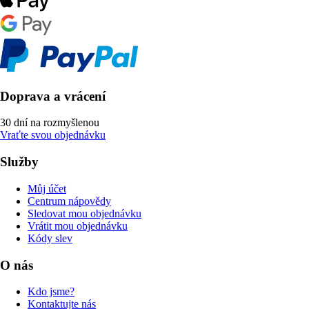
Doprava a vrácení
30 dní na rozmyšlenou
Vraťte svou objednávku
Služby
Můj účet
Centrum nápovědy
Sledovat mou objednávku
Vrátit mou objednávku
Kódy slev
O nás
Kdo jsme?
Kontaktujte nás