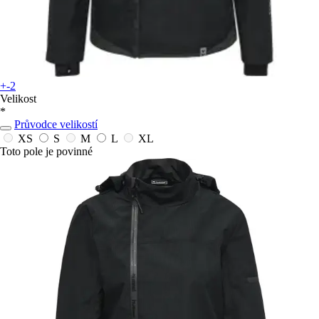
+-2
Velikost
*
Průvodce velikostí
XS
S
M
L
XL
Toto pole je povinné