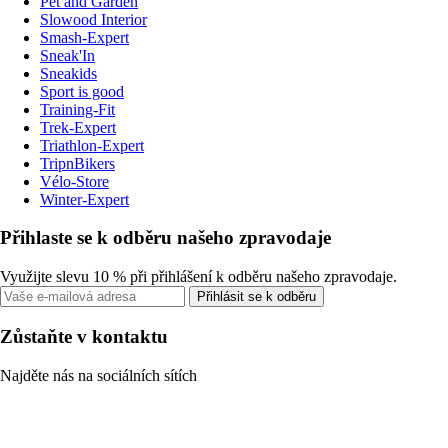
Pet and Garden
Slowood Interior
Smash-Expert
Sneak'In
Sneakids
Sport is good
Training-Fit
Trek-Expert
Triathlon-Expert
TripnBikers
Vélo-Store
Winter-Expert
Přihlaste se k odběru našeho zpravodaje
Využijte slevu 10 % při přihlášení k odběru našeho zpravodaje.
Přihlásit se k odběru
Zůstaňte v kontaktu
Najděte nás na sociálních sítích