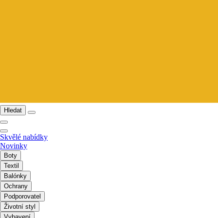
Hledat
Skvělé nabídky
Novinky
Boty
Textil
Balónky
Ochrany
Podporovatel
Životní styl
Vybavení