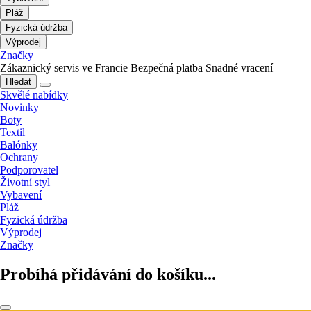
Pláž
Fyzická údržba
Výprodej
Značky
Zákaznický servis ve Francie
Bezpečná platba
Snadné vracení
Hledat
Skvělé nabídky
Novinky
Boty
Textil
Balónky
Ochrany
Podporovatel
Životní styl
Vybavení
Pláž
Fyzická údržba
Výprodej
Značky
Probíhá přidávání do košíku...