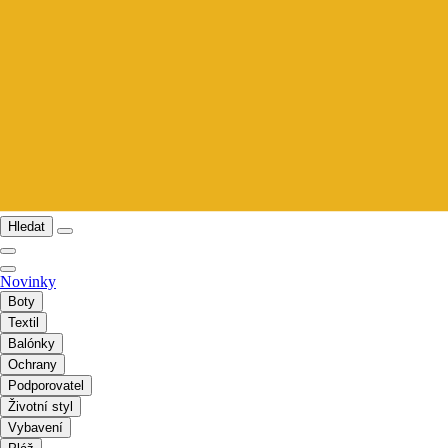
Hledat
Novinky
Boty
Textil
Balónky
Ochrany
Podporovatel
Životní styl
Vybavení