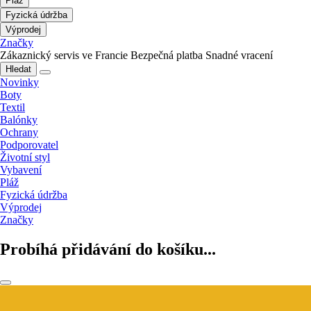
Pláž
Fyzická údržba
Výprodej
Značky
Zákaznický servis ve Francie
Bezpečná platba
Snadné vracení
Hledat
Novinky
Boty
Textil
Balónky
Ochrany
Podporovatel
Životní styl
Vybavení
Pláž
Fyzická údržba
Výprodej
Značky
Probíhá přidávání do košíku...