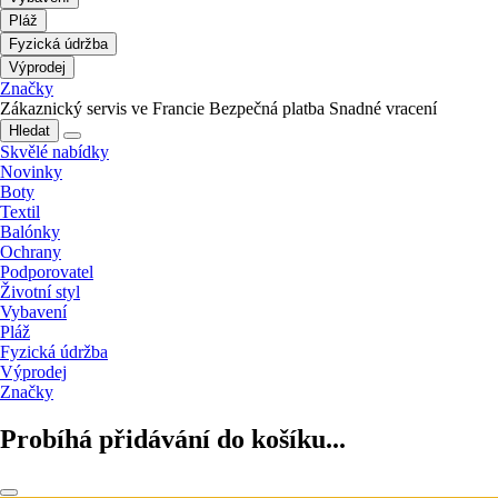
Pláž
Fyzická údržba
Výprodej
Značky
Zákaznický servis ve Francie
Bezpečná platba
Snadné vracení
Hledat
Skvělé nabídky
Novinky
Boty
Textil
Balónky
Ochrany
Podporovatel
Životní styl
Vybavení
Pláž
Fyzická údržba
Výprodej
Značky
Probíhá přidávání do košíku...