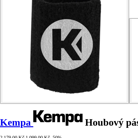
Kempa
Houbový pás
2 179,00 Kč
1 099,00 Kč
-50%