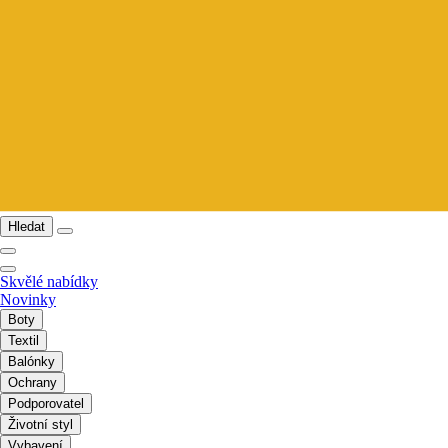
Hledat
Skvělé nabídky
Novinky
Boty
Textil
Balónky
Ochrany
Podporovatel
Životní styl
Vybavení