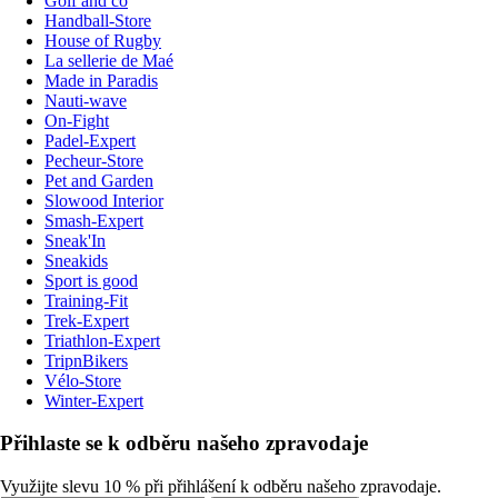
Golf and co
Handball-Store
House of Rugby
La sellerie de Maé
Made in Paradis
Nauti-wave
On-Fight
Padel-Expert
Pecheur-Store
Pet and Garden
Slowood Interior
Smash-Expert
Sneak'In
Sneakids
Sport is good
Training-Fit
Trek-Expert
Triathlon-Expert
TripnBikers
Vélo-Store
Winter-Expert
Přihlaste se k odběru našeho zpravodaje
Využijte slevu 10 % při přihlášení k odběru našeho zpravodaje.