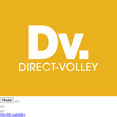
Hledat
Skvělé nabídky