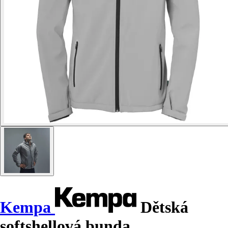
Kempa
Dětská
softshellová bunda