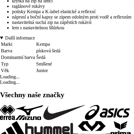
krytka na zip na límci
raglánové rukávy
potisky Kempa a K-label elastické a reflexní
náprsní a boční kapsy se zipem odolným proti vodě a reflexním
nastavitelná suchá zip na zápěstích rukávů
lem s nastavitelnou šňůrkou
Další informace
Marki
Kempa
Barva
písková šedá
Dominantní barva
Šedá
Typ
Smíšené
Věk
Junior
Loading...
Loading...
Všechny naše značky