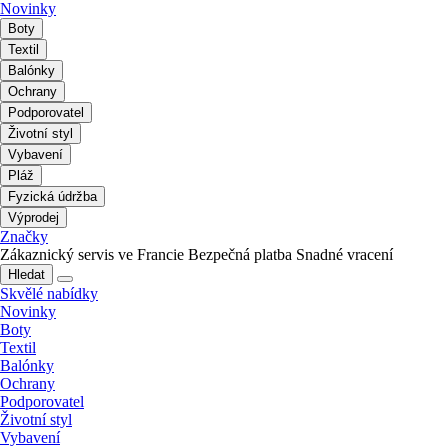
Novinky
Boty
Textil
Balónky
Ochrany
Podporovatel
Životní styl
Vybavení
Pláž
Fyzická údržba
Výprodej
Značky
Zákaznický servis ve Francie
Bezpečná platba
Snadné vracení
Hledat
Skvělé nabídky
Novinky
Boty
Textil
Balónky
Ochrany
Podporovatel
Životní styl
Vybavení