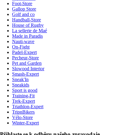
Foot-Store
Gallop Store
Golf and co
Handball-Store
House of Rugby
La sellerie de Maé
Made in Paradis
Nauti-wave
On-Fight
Padel-Expert
Pecheur-Store
Pet and Garden
Slowood Interior
Smash-Expert
Sneak'In
Sneakids
Sport is good
Training-Fit
Trek-Expert
Triathlon-Expert
TripnBikers
Vélo-Store
Winter-Expert
Přihlaste se k odběru našeho zpravodaje