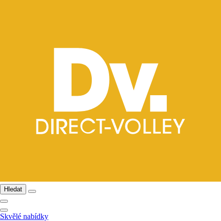
Hledat
Skvělé nabídky