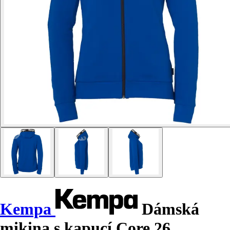
Kempa
Dámská
mikina s kapucí Core 26