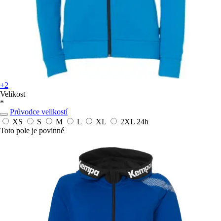
+2
Velikost
*
Průvodce velikostí
XS
S
M
L
XL
2XL
24h
Toto pole je povinné