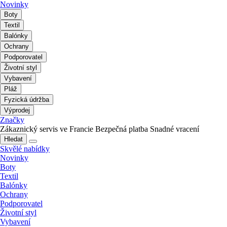
Novinky
Boty
Textil
Balónky
Ochrany
Podporovatel
Životní styl
Vybavení
Pláž
Fyzická údržba
Výprodej
Značky
Zákaznický servis ve Francie
Bezpečná platba
Snadné vracení
Hledat
Skvělé nabídky
Novinky
Boty
Textil
Balónky
Ochrany
Podporovatel
Životní styl
Vybavení