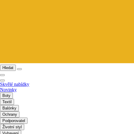
Hledat
Skvělé nabídky
Novinky
Boty
Textil
Balónky
Ochrany
Podporovatel
Životní styl
Vybavení