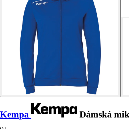
Kempa
Dámská miki
Od