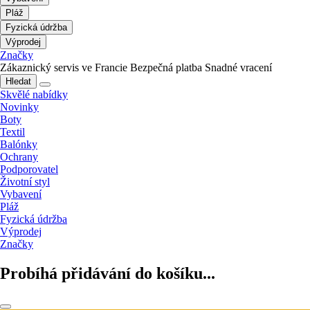
Pláž
Fyzická údržba
Výprodej
Značky
Zákaznický servis ve Francie
Bezpečná platba
Snadné vracení
Hledat
Skvělé nabídky
Novinky
Boty
Textil
Balónky
Ochrany
Podporovatel
Životní styl
Vybavení
Pláž
Fyzická údržba
Výprodej
Značky
Probíhá přidávání do košíku...