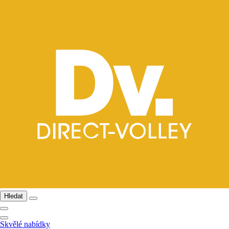
Hledat
Skvělé nabídky