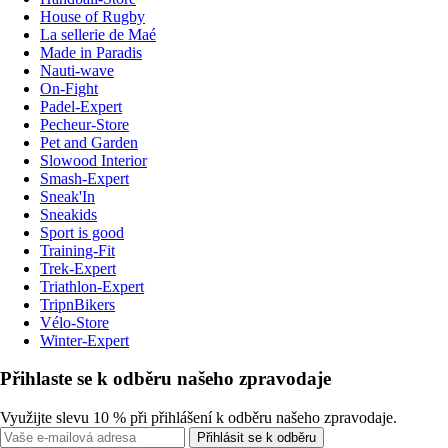
House of Rugby
La sellerie de Maé
Made in Paradis
Nauti-wave
On-Fight
Padel-Expert
Pecheur-Store
Pet and Garden
Slowood Interior
Smash-Expert
Sneak'In
Sneakids
Sport is good
Training-Fit
Trek-Expert
Triathlon-Expert
TripnBikers
Vélo-Store
Winter-Expert
Přihlaste se k odběru našeho zpravodaje
Využijte slevu 10 % při přihlášení k odběru našeho zpravodaje.
Přihlásit se k odběru