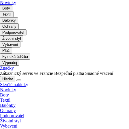
Novinky
Boty
Textil
Balónky
Ochrany
Podporovatel
Životní styl
Vybavení
Pláž
Fyzická údržba
Výprodej
Značky
Zákaznický servis ve Francie
Bezpečná platba
Snadné vracení
Hledat
Skvělé nabídky
Novinky
Boty
Textil
Balónky
Ochrany
Podporovatel
Životní styl
Vybavení