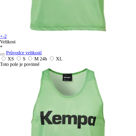
+-2
Velikost
*
Průvodce velikostí
XS
S
M
24h
XL
Toto pole je povinné