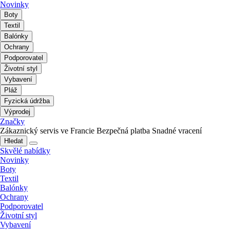
Novinky
Boty
Textil
Balónky
Ochrany
Podporovatel
Životní styl
Vybavení
Pláž
Fyzická údržba
Výprodej
Značky
Zákaznický servis ve Francie
Bezpečná platba
Snadné vracení
Hledat
Skvělé nabídky
Novinky
Boty
Textil
Balónky
Ochrany
Podporovatel
Životní styl
Vybavení