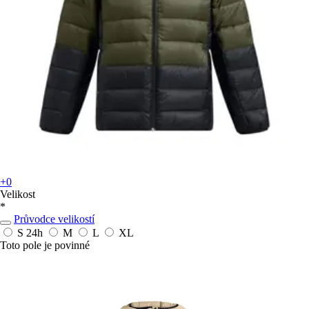
+0
Velikost
*
Průvodce velikostí
S
24h
M
L
XL
Toto pole je povinné