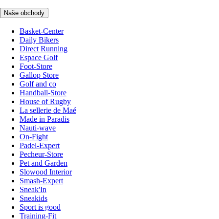
Naše obchody
Basket-Center
Daily Bikers
Direct Running
Espace Golf
Foot-Store
Gallop Store
Golf and co
Handball-Store
House of Rugby
La sellerie de Maé
Made in Paradis
Nauti-wave
On-Fight
Padel-Expert
Pecheur-Store
Pet and Garden
Slowood Interior
Smash-Expert
Sneak'In
Sneakids
Sport is good
Training-Fit