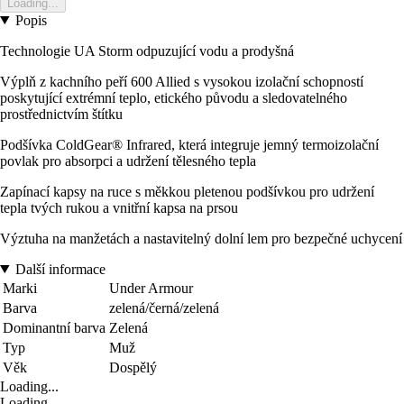
Loading...
Popis
Technologie UA Storm odpuzující vodu a prodyšná
Výplň z kachního peří 600 Allied s vysokou izolační schopností
poskytující extrémní teplo, etického původu a sledovatelného
prostřednictvím štítku
Podšívka ColdGear® Infrared, která integruje jemný termoizolační
povlak pro absorpci a udržení tělesného tepla
Zapínací kapsy na ruce s měkkou pletenou podšívkou pro udržení
tepla tvých rukou a vnitřní kapsa na prsou
Výztuha na manžetách a nastavitelný dolní lem pro bezpečné uchycení
Další informace
Marki
Under Armour
Barva
zelená/černá/zelená
Dominantní barva
Zelená
Typ
Muž
Věk
Dospělý
Loading...
Loading...