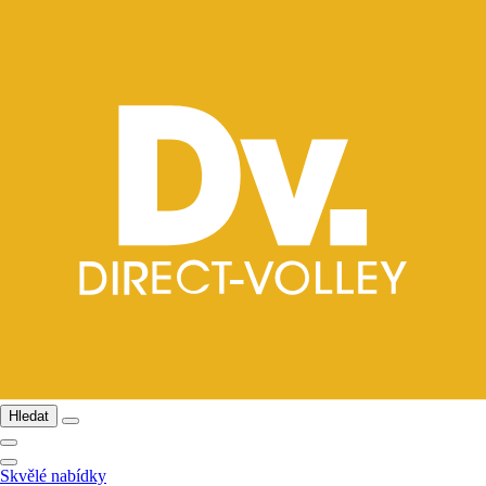
Hledat
Skvělé nabídky