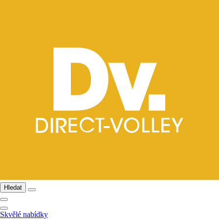
Hledat
Skvělé nabídky