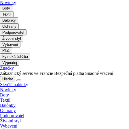
Novinky
Boty
Textil
Balónky
Ochrany
Podporovatel
Životní styl
Vybavení
Pláž
Fyzická údržba
Výprodej
Značky
Zákaznický servis ve Francie
Bezpečná platba
Snadné vracení
Hledat
Skvělé nabídky
Novinky
Boty
Textil
Balónky
Ochrany
Podporovatel
Životní styl
Vybavení