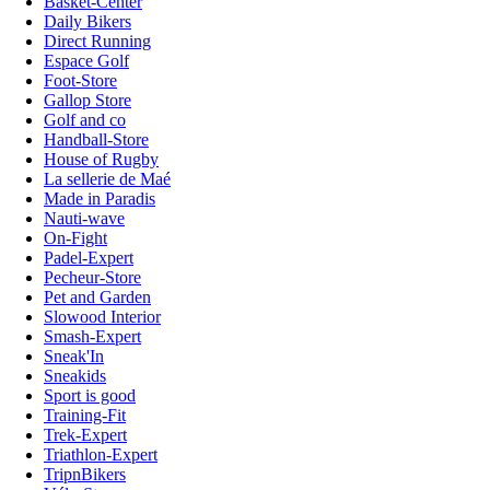
Basket-Center
Daily Bikers
Direct Running
Espace Golf
Foot-Store
Gallop Store
Golf and co
Handball-Store
House of Rugby
La sellerie de Maé
Made in Paradis
Nauti-wave
On-Fight
Padel-Expert
Pecheur-Store
Pet and Garden
Slowood Interior
Smash-Expert
Sneak'In
Sneakids
Sport is good
Training-Fit
Trek-Expert
Triathlon-Expert
TripnBikers