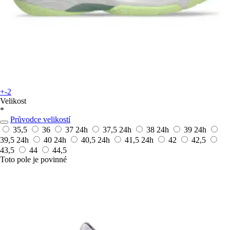
+-2
Velikost
*
Průvodce velikostí
35,5
36
37
24h
37,5
24h
38
24h
39
24h
39,5
24h
40
24h
40,5
24h
41,5
24h
42
42,5
43,5
44
44,5
Toto pole je povinné