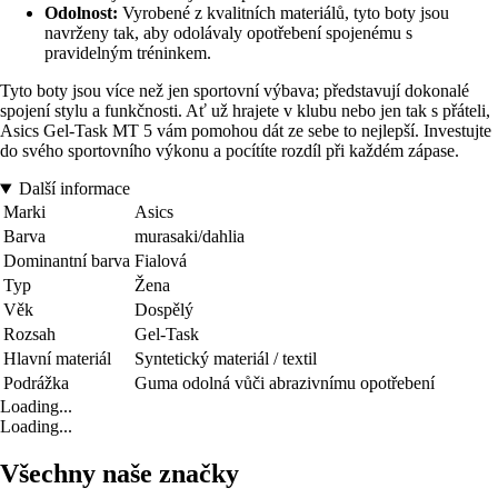
Odolnost:
Vyrobené z kvalitních materiálů, tyto boty jsou
navrženy tak, aby odolávaly opotřebení spojenému s
pravidelným tréninkem.
Tyto boty jsou více než jen sportovní výbava; představují dokonalé
spojení stylu a funkčnosti. Ať už hrajete v klubu nebo jen tak s přáteli,
Asics Gel-Task MT 5 vám pomohou dát ze sebe to nejlepší. Investujte
do svého sportovního výkonu a pocítíte rozdíl při každém zápase.
Další informace
Marki
Asics
Barva
murasaki/dahlia
Dominantní barva
Fialová
Typ
Žena
Věk
Dospělý
Rozsah
Gel-Task
Hlavní materiál
Syntetický materiál / textil
Podrážka
Guma odolná vůči abrazivnímu opotřebení
Loading...
Loading...
Všechny naše značky