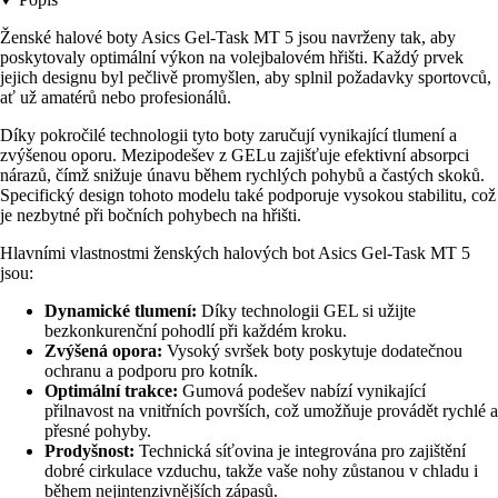
Ženské halové boty Asics Gel-Task MT 5 jsou navrženy tak, aby
poskytovaly optimální výkon na volejbalovém hřišti. Každý prvek
jejich designu byl pečlivě promyšlen, aby splnil požadavky sportovců,
ať už amatérů nebo profesionálů.
Díky pokročilé technologii tyto boty zaručují vynikající tlumení a
zvýšenou oporu. Mezipodešev z GELu zajišťuje efektivní absorpci
nárazů, čímž snižuje únavu během rychlých pohybů a častých skoků.
Specifický design tohoto modelu také podporuje vysokou stabilitu, což
je nezbytné při bočních pohybech na hřišti.
Hlavními vlastnostmi ženských halových bot Asics Gel-Task MT 5
jsou:
Dynamické tlumení:
Díky technologii GEL si užijte
bezkonkurenční pohodlí při každém kroku.
Zvýšená opora:
Vysoký svršek boty poskytuje dodatečnou
ochranu a podporu pro kotník.
Optimální trakce:
Gumová podešev nabízí vynikající
přilnavost na vnitřních površích, což umožňuje provádět rychlé a
přesné pohyby.
Prodyšnost:
Technická síťovina je integrována pro zajištění
dobré cirkulace vzduchu, takže vaše nohy zůstanou v chladu i
během nejintenzivnějších zápasů.