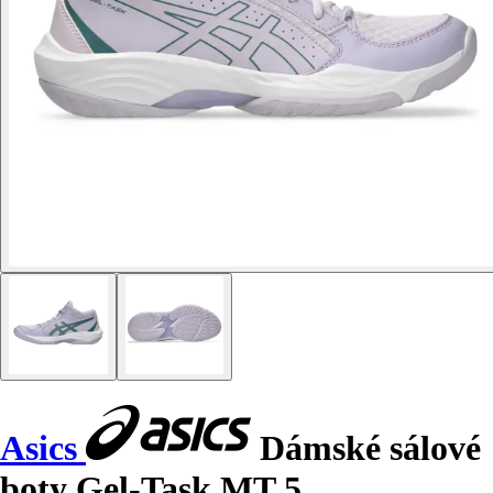
Asics
Dámské sálové
boty Gel-Task MT 5