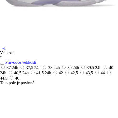
+-1
Velikost
*
Průvodce velikostí
37
24h
37,5
24h
38
24h
39
24h
39,5
24h
40
24h
40,5
24h
41,5
24h
42
42,5
43,5
44
44,5
46
Toto pole je povinné