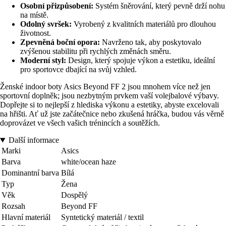
Osobní přizpůsobení:
Systém šněrování, který pevně drží nohu
na místě.
Odolný svršek:
Vyrobený z kvalitních materiálů pro dlouhou
životnost.
Zpevněná boční opora:
Navrženo tak, aby poskytovalo
zvýšenou stabilitu při rychlých změnách směru.
Moderní styl:
Design, který spojuje výkon a estetiku, ideální
pro sportovce dbající na svůj vzhled.
Ženské indoor boty Asics Beyond FF 2 jsou mnohem více než jen
sportovní doplněk; jsou nezbytným prvkem vaší volejbalové výbavy.
Dopřejte si to nejlepší z hlediska výkonu a estetiky, abyste excelovali
na hřišti. Ať už jste začátečnice nebo zkušená hráčka, budou vás věrně
doprovázet ve všech vašich trénincích a soutěžích.
Další informace
Marki
Asics
Barva
white/ocean haze
Dominantní barva
Bílá
Typ
Žena
Věk
Dospělý
Rozsah
Beyond FF
Hlavní materiál
Syntetický materiál / textil