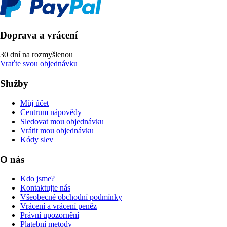
Doprava a vrácení
30 dní na rozmyšlenou
Vraťte svou objednávku
Služby
Můj účet
Centrum nápovědy
Sledovat mou objednávku
Vrátit mou objednávku
Kódy slev
O nás
Kdo jsme?
Kontaktujte nás
Všeobecné obchodní podmínky
Vrácení a vrácení peněz
Právní upozornění
Platební metody