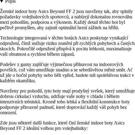
Popis
Ženské indoor boty Asics Beyond FF 2 jsou navrženy tak, aby splnily
požadavky volejbalových sportovců, a nabízejí dokonalou rovnováhu
mezi pohodlím, podporou a výkonem. Každý detail těchto bot byl
pečlivě promyšlen, aby zajistil optimální herní zážitek na hřišti.
Technologie integrovaná v těchto botách Asics poskytuje vynikající
odpružení, čímž snižuje riziko zranění při rychlých pohybech a častých
skocích. Pokročilé odpružení přispívá k pocitu lehkosti, maximalizuje
vaši obratnost a rychlost během zápasů.
Podešev z gumy zajišťuje výjimečnou přilnavost na indoorových
površích, což vám umožňuje snadno a se sebedůvěrou měnit směr. Ať
už jde o boční pohyby nebo běh vpřed, budete mít spolehlivou trakci v
každém okamžiku.
Navrženy pro pohodlí, tyto boty mají prodyšný svršek, který umožňuje
dobrou cirkulaci vzduchu, udržuje vaše nohy v chladu i během
intenzivních tréninků. Kromě toho lehká a flexibilní konstrukce boty
podporuje přirozené padnutí, které doprovází každý váš pohyb bez
omezení.
Zde jsou některé další funkce, které činí ženské indoor boty Asics
Beyond FF 2 ideální volbou pro volejbalistky: