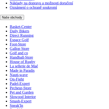
Náklady na dopravu a možnosti doručení
Oznámení o ochraně soukromí
Naše obchody
Basket-Center
Daily Bikers
Direct Running
Espace Golf
Foot-Store
Gallop Store
Golf and co
Handball-Store
House of Rugby
La sellerie de Maé
Made in Paradis
Nauti-wave
On-Fight
Padel-Expert
Pecheur-Store
Pet and Garden
Slowood Interior
Smash-Expert
Sneak'In