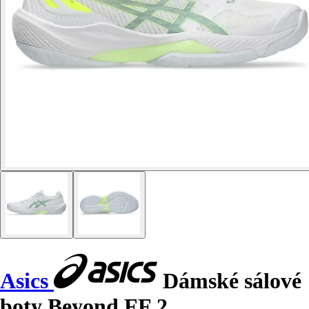
Asics
Dámské sálové
boty Beyond FF 2