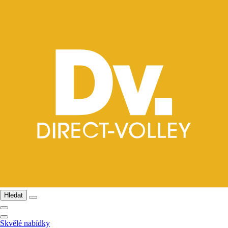
Hledat
Skvělé nabídky