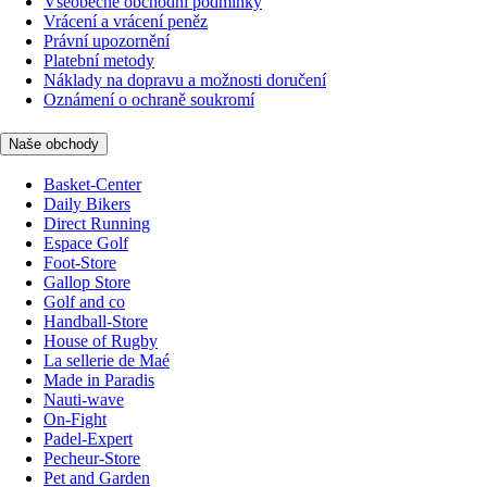
Všeobecné obchodní podmínky
Vrácení a vrácení peněz
Právní upozornění
Platební metody
Náklady na dopravu a možnosti doručení
Oznámení o ochraně soukromí
Naše obchody
Basket-Center
Daily Bikers
Direct Running
Espace Golf
Foot-Store
Gallop Store
Golf and co
Handball-Store
House of Rugby
La sellerie de Maé
Made in Paradis
Nauti-wave
On-Fight
Padel-Expert
Pecheur-Store
Pet and Garden