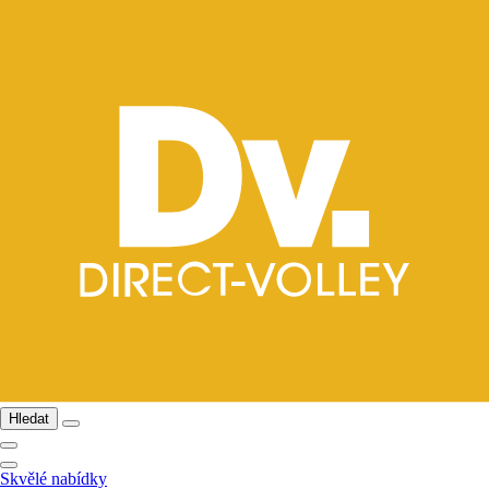
Hledat
Skvělé nabídky