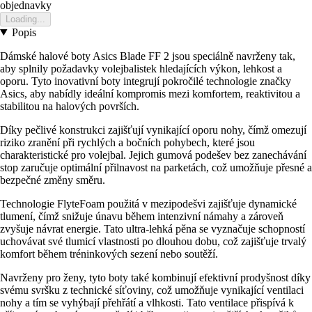
objednavky
Loading...
Popis
Dámské halové boty Asics Blade FF 2 jsou speciálně navrženy tak,
aby splnily požadavky volejbalistek hledajících výkon, lehkost a
oporu. Tyto inovativní boty integrují pokročilé technologie značky
Asics, aby nabídly ideální kompromis mezi komfortem, reaktivitou a
stabilitou na halových površích.
Díky pečlivé konstrukci zajišťují vynikající oporu nohy, čímž omezují
riziko zranění při rychlých a bočních pohybech, které jsou
charakteristické pro volejbal. Jejich gumová podešev bez zanechávání
stop zaručuje optimální přilnavost na parketách, což umožňuje přesné a
bezpečné změny směru.
Technologie FlyteFoam použitá v mezipodešvi zajišťuje dynamické
tlumení, čímž snižuje únavu během intenzivní námahy a zároveň
zvyšuje návrat energie. Tato ultra-lehká pěna se vyznačuje schopností
uchovávat své tlumicí vlastnosti po dlouhou dobu, což zajišťuje trvalý
komfort během tréninkových sezení nebo soutěží.
Navrženy pro ženy, tyto boty také kombinují efektivní prodyšnost díky
svému svršku z technické síťoviny, což umožňuje vynikající ventilaci
nohy a tím se vyhýbají přehřátí a vlhkosti. Tato ventilace přispívá k