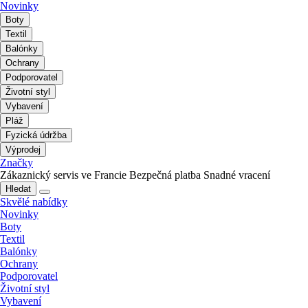
Novinky
Boty
Textil
Balónky
Ochrany
Podporovatel
Životní styl
Vybavení
Pláž
Fyzická údržba
Výprodej
Značky
Zákaznický servis ve Francie
Bezpečná platba
Snadné vracení
Hledat
Skvělé nabídky
Novinky
Boty
Textil
Balónky
Ochrany
Podporovatel
Životní styl
Vybavení