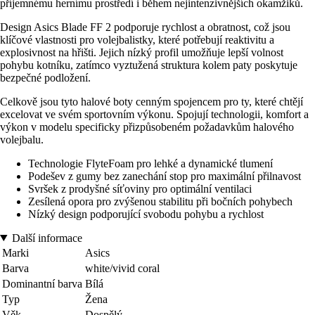
příjemnému hernímu prostředí i během nejintenzivnějších okamžiků.
Design Asics Blade FF 2 podporuje rychlost a obratnost, což jsou
klíčové vlastnosti pro volejbalistky, které potřebují reaktivitu a
explosivnost na hřišti. Jejich nízký profil umožňuje lepší volnost
pohybu kotníku, zatímco vyztužená struktura kolem paty poskytuje
bezpečné podložení.
Celkově jsou tyto halové boty cenným spojencem pro ty, které chtějí
excelovat ve svém sportovním výkonu. Spojují technologii, komfort a
výkon v modelu specificky přizpůsobeném požadavkům halového
volejbalu.
Technologie FlyteFoam pro lehké a dynamické tlumení
Podešev z gumy bez zanechání stop pro maximální přilnavost
Svršek z prodyšné síťoviny pro optimální ventilaci
Zesílená opora pro zvýšenou stabilitu při bočních pohybech
Nízký design podporující svobodu pohybu a rychlost
Další informace
Marki
Asics
Barva
white/vivid coral
Dominantní barva
Bílá
Typ
Žena
Věk
Dospělý