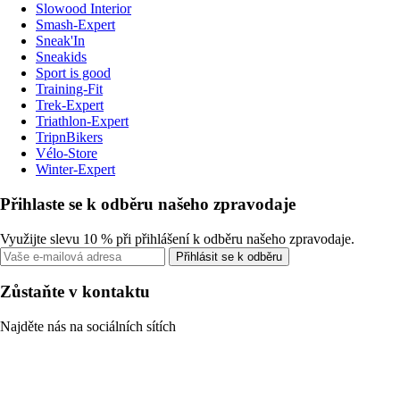
Slowood Interior
Smash-Expert
Sneak'In
Sneakids
Sport is good
Training-Fit
Trek-Expert
Triathlon-Expert
TripnBikers
Vélo-Store
Winter-Expert
Přihlaste se k odběru našeho zpravodaje
Využijte slevu 10 % při přihlášení k odběru našeho zpravodaje.
Přihlásit se k odběru
Zůstaňte v kontaktu
Najděte nás na sociálních sítích