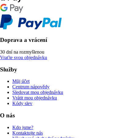
Doprava a vrácení
30 dní na rozmyšlenou
Vraťte svou objednávku
Služby
Můj účet
Centrum nápovědy
Sledovat mou objednávku
Vrátit mou objednávku
Kódy slev
O nás
Kdo jsme?
Kontaktujte nás