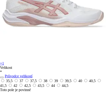
+1
Velikost
*
Průvodce velikostí
35,5
37
37,5
38
39
39,5
40
40,5
41,5
42
42,5
43,5
44
44,5
Toto pole je povinné