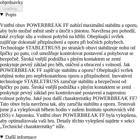
objednavky
Loading...
Popis
Vnitřní obuv POWERBREAK FF nabízí maximální stabilitu a oporu,
aby bylo možné měnit směr a útočit s jistotou. Navržena pro pohodlí,
také zvyšuje sílu a volnost pohybů na hřišti. Obepínající svršek
zajišťuje dokonalé přizpůsobení a oporu při bočních pohybech.
Technologie STABLETRUSS po stranách obuvi stabilizuje nohu od
špičky po patu, což umožňuje kontrolovat postavení a pohybovat se
bezpečně. Široká vnější podrážka s plným kontaktem se zemí
poskytuje pevný základ pro běh, otáčení a obracení s volností. Jak
POWERBREAK FF zajišťuje stabilitu a oporu? Obepínající svršek
objímá nohu pro nepřekonatelnou oporu a přizpůsobení. Inovativní
technologie STABLETRUSS zaručuje stabilitu a bezpečnost od
špičky po patu. Široká vnější podrážka s plným kontaktem se zemí
poskytuje pevný základ pro kontrolované postavení a naprostou
volnost pohybu. Jaké jsou další charakteristiky POWERBREAK FF?
Tato obuv byla navržena tak, aby zaručila stabilitu a oporu. Testovali
jsme ji a vylepšovali během hodin v našem Institutu sportovních věd
(ISS) v Japonsku. Vnitřní obuv POWERBREAK FF byla vylepšena,
aby optimalizovala vaši hru. Detaily těchto vylepšení najdete v sekci
„Technické charakteristiky“ níže.
Další informace