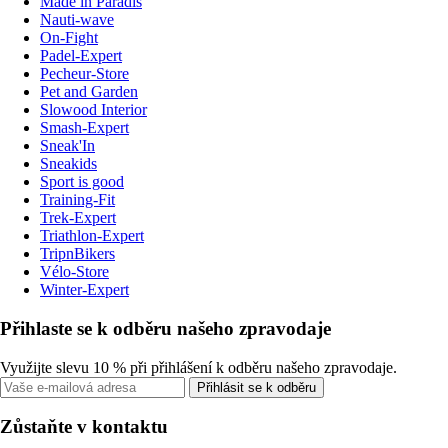
Made in Paradis
Nauti-wave
On-Fight
Padel-Expert
Pecheur-Store
Pet and Garden
Slowood Interior
Smash-Expert
Sneak'In
Sneakids
Sport is good
Training-Fit
Trek-Expert
Triathlon-Expert
TripnBikers
Vélo-Store
Winter-Expert
Přihlaste se k odběru našeho zpravodaje
Využijte slevu 10 % při přihlášení k odběru našeho zpravodaje.
Přihlásit se k odběru
Zůstaňte v kontaktu