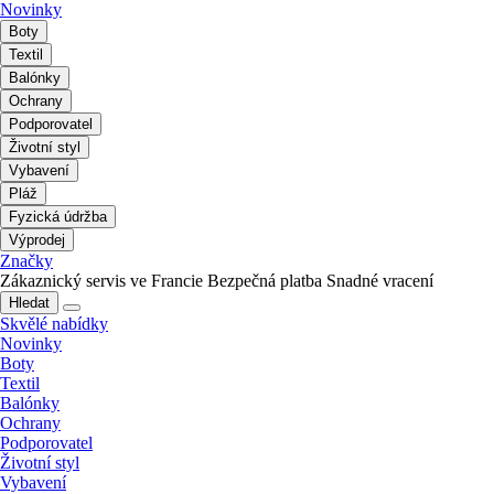
Novinky
Boty
Textil
Balónky
Ochrany
Podporovatel
Životní styl
Vybavení
Pláž
Fyzická údržba
Výprodej
Značky
Zákaznický servis ve Francie
Bezpečná platba
Snadné vracení
Hledat
Skvělé nabídky
Novinky
Boty
Textil
Balónky
Ochrany
Podporovatel
Životní styl
Vybavení