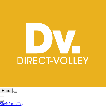
Hledat
Skvělé nabídky