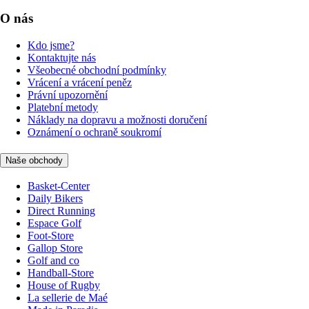
O nás
Kdo jsme?
Kontaktujte nás
Všeobecné obchodní podmínky
Vrácení a vrácení peněz
Právní upozornění
Platební metody
Náklady na dopravu a možnosti doručení
Oznámení o ochraně soukromí
Naše obchody
Basket-Center
Daily Bikers
Direct Running
Espace Golf
Foot-Store
Gallop Store
Golf and co
Handball-Store
House of Rugby
La sellerie de Maé