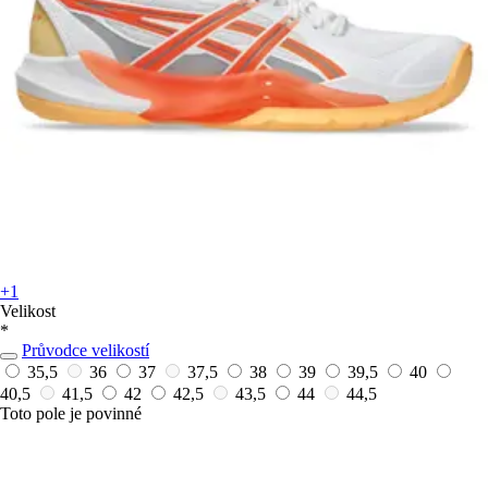
+1
Velikost
*
Průvodce velikostí
35,5
36
37
37,5
38
39
39,5
40
40,5
41,5
42
42,5
43,5
44
44,5
Toto pole je povinné