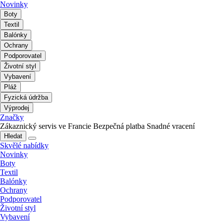
Novinky
Boty
Textil
Balónky
Ochrany
Podporovatel
Životní styl
Vybavení
Pláž
Fyzická údržba
Výprodej
Značky
Zákaznický servis ve Francie
Bezpečná platba
Snadné vracení
Hledat
Skvělé nabídky
Novinky
Boty
Textil
Balónky
Ochrany
Podporovatel
Životní styl
Vybavení