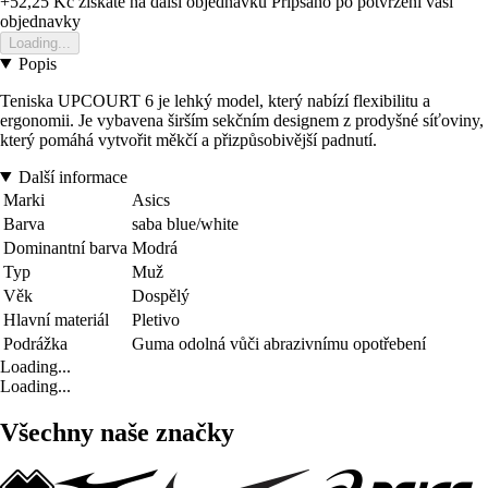
+52,25 Kč
ziskate na dalsi objednavku
Pripsano po potvrzeni vasi
objednavky
Loading...
Popis
Teniska UPCOURT 6 je lehký model, který nabízí flexibilitu a
ergonomii. Je vybavena širším sekčním designem z prodyšné síťoviny,
který pomáhá vytvořit měkčí a přizpůsobivější padnutí.
Další informace
Marki
Asics
Barva
saba blue/white
Dominantní barva
Modrá
Typ
Muž
Věk
Dospělý
Hlavní materiál
Pletivo
Podrážka
Guma odolná vůči abrazivnímu opotřebení
Loading...
Loading...
Všechny naše značky