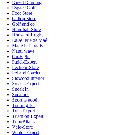
Direct Running
Espace Golf
Foot-Store
Gallop Store
Golf and co
Handball-Store
House of Rugby
La sellerie de Maé
Made in Paradis
Nauti-wave
On-Fight
Padel-Expert
Pecheur-Store
Pet and Garden
Slowood Interior
Smash-Expert
Sneak'In
Sneakids
Sport is good
Training-Fit
Trek-Expert
Triathlon-Expert
TripnBikers
Vélo-Store
Winter-Expert