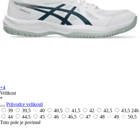
+4
Velikost
*
Průvodce velikostí
39
39,5
40
40,5
41,5
42
42,5
43,5
24h
44
44,5
45
46
46,5
47
48
49
50,5
Toto pole je povinné