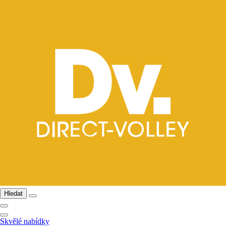
Hledat
Skvělé nabídky