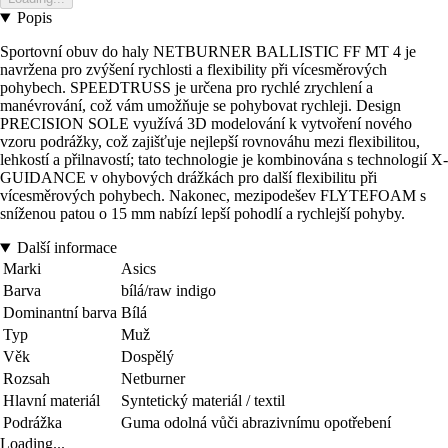
Popis
Sportovní obuv do haly NETBURNER BALLISTIC FF MT 4 je
navržena pro zvýšení rychlosti a flexibility při vícesměrových
pohybech. SPEEDTRUSS je určena pro rychlé zrychlení a
manévrování, což vám umožňuje se pohybovat rychleji. Design
PRECISION SOLE využívá 3D modelování k vytvoření nového
vzoru podrážky, což zajišťuje nejlepší rovnováhu mezi flexibilitou,
lehkostí a přilnavostí; tato technologie je kombinována s technologií X-
GUIDANCE v ohybových drážkách pro další flexibilitu při
vícesměrových pohybech. Nakonec, mezipodešev FLYTEFOAM s
sníženou patou o 15 mm nabízí lepší pohodlí a rychlejší pohyby.
Další informace
Marki
Asics
Barva
bílá/raw indigo
Dominantní barva
Bílá
Typ
Muž
Věk
Dospělý
Rozsah
Netburner
Hlavní materiál
Syntetický materiál / textil
Podrážka
Guma odolná vůči abrazivnímu opotřebení
Loading...