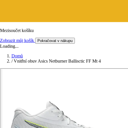
Mezisoučet košíku
Zobrazit můj košík
Pokračovat v nákupu
Loading...
Domů
/
Vnitřní obuv Asics Netburner Ballisctic FF Mt 4