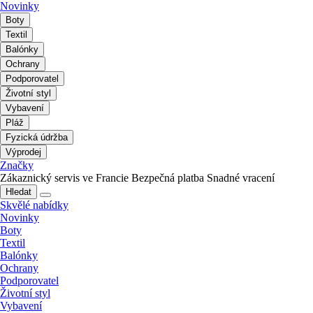
Novinky
Boty
Textil
Balónky
Ochrany
Podporovatel
Životní styl
Vybavení
Pláž
Fyzická údržba
Výprodej
Značky
Zákaznický servis ve Francie
Bezpečná platba
Snadné vracení
Hledat
Skvělé nabídky
Novinky
Boty
Textil
Balónky
Ochrany
Podporovatel
Životní styl
Vybavení