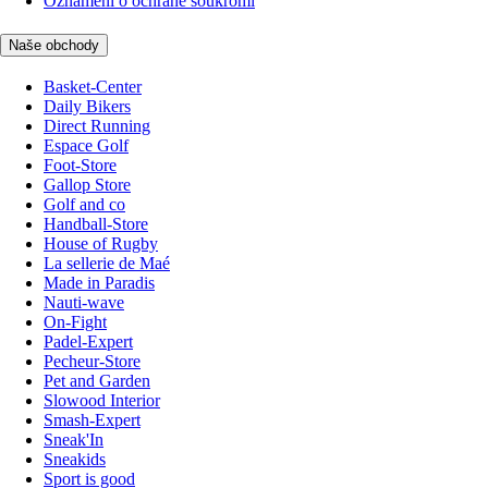
Oznámení o ochraně soukromí
Naše obchody
Basket-Center
Daily Bikers
Direct Running
Espace Golf
Foot-Store
Gallop Store
Golf and co
Handball-Store
House of Rugby
La sellerie de Maé
Made in Paradis
Nauti-wave
On-Fight
Padel-Expert
Pecheur-Store
Pet and Garden
Slowood Interior
Smash-Expert
Sneak'In
Sneakids
Sport is good