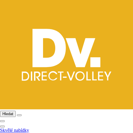
Hledat
Skvělé nabídky