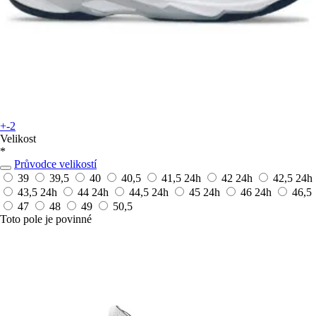
+-2
Velikost
*
Průvodce velikostí
39
39,5
40
40,5
41,5
24h
42
24h
42,5
24h
43,5
24h
44
24h
44,5
24h
45
24h
46
24h
46,5
47
48
49
50,5
Toto pole je povinné