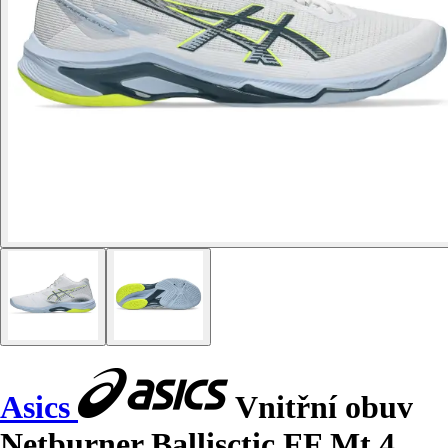
Asics
Vnitřní obuv
Netburner Ballisctic FF Mt 4