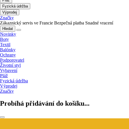
Pláž
Fyzická údržba
Výprodej
Značky
Zákaznický servis ve Francie
Bezpečná platba
Snadné vracení
Hledat
Novinky
Boty
Textil
Balónky
Ochrany
Podporovatel
Životní styl
Vybavení
Pláž
Fyzická údržba
Výprodej
Značky
Probíhá přidávání do košíku...