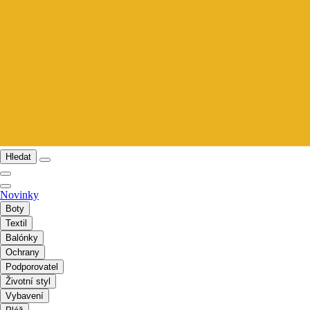
Hledat
Novinky
Boty
Textil
Balónky
Ochrany
Podporovatel
Životní styl
Vybavení