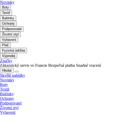
Novinky
Boty
Textil
Balónky
Ochrany
Podporovatel
Životní styl
Vybavení
Pláž
Fyzická údržba
Výprodej
Značky
Zákaznický servis ve Francie
Bezpečná platba
Snadné vracení
Hledat
Skvělé nabídky
Novinky
Boty
Textil
Balónky
Ochrany
Podporovatel
Životní styl
Vybavení