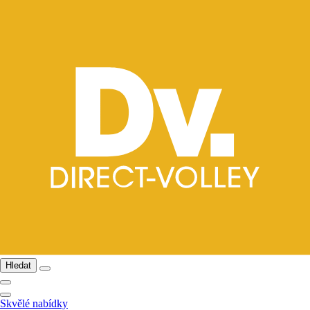
Hledat
Skvělé nabídky