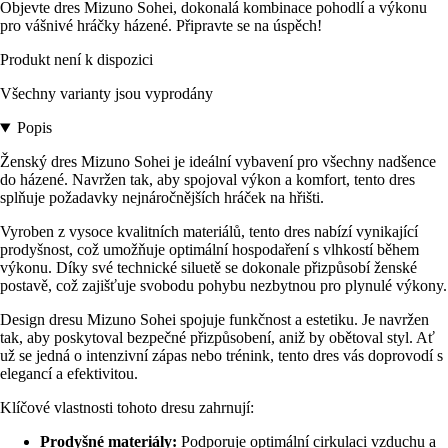
Objevte dres Mizuno Sohei, dokonalá kombinace pohodlí a výkonu
pro vášnivé hráčky házené. Připravte se na úspěch!
Produkt není k dispozici
Všechny varianty jsou vyprodány
Popis
Ženský dres Mizuno Sohei je ideální vybavení pro všechny nadšence
do házené. Navržen tak, aby spojoval výkon a komfort, tento dres
splňuje požadavky nejnáročnějších hráček na hřišti.
Vyroben z vysoce kvalitních materiálů, tento dres nabízí vynikající
prodyšnost, což umožňuje optimální hospodaření s vlhkostí během
výkonu. Díky své technické siluetě se dokonale přizpůsobí ženské
postavě, což zajišťuje svobodu pohybu nezbytnou pro plynulé výkony.
Design dresu Mizuno Sohei spojuje funkčnost a estetiku. Je navržen
tak, aby poskytoval bezpečné přizpůsobení, aniž by obětoval styl. Ať
už se jedná o intenzivní zápas nebo trénink, tento dres vás doprovodí s
elegancí a efektivitou.
Klíčové vlastnosti tohoto dresu zahrnují:
Prodyšné materiály:
Podporuje optimální cirkulaci vzduchu a