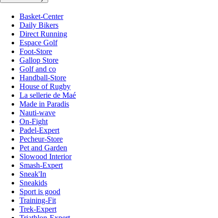
Basket-Center
Daily Bikers
Direct Running
Espace Golf
Foot-Store
Gallop Store
Golf and co
Handball-Store
House of Rugby
La sellerie de Maé
Made in Paradis
Nauti-wave
On-Fight
Padel-Expert
Pecheur-Store
Pet and Garden
Slowood Interior
Smash-Expert
Sneak'In
Sneakids
Sport is good
Training-Fit
Trek-Expert
Triathlon-Expert