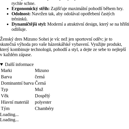
rychle schne.
Ergonomický střih:
Zajišťuje maximální pohodlí během hry.
Odolnost:
Navržen tak, aby odolával opotřebení častých
tréninků.
Dynamičtější styl:
Moderní a atraktivní design, který se na hřišti
odlišuje.
Ženský dres Mizuno Sohei je víc než jen sportovní oděv; je to
skutečná výhoda pro vaše házenkářské vybavení. Využijte produkt,
který kombinuje technologii, pohodlí a styl, a dejte ze sebe to nejlepší
v každém zápase.
Další informace
Marki
Mizuno
Barva
černá
Dominantní barva
Černá
Typ
Muž
Věk
Dospělý
Hlavní materiál
polyester
Tým
Chambéry
Loading...
Loading...