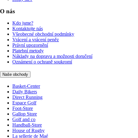
O nás
Kdo jsme?
Kontaktujte nás
Všeobecné obchodní podmínky
Vrácení a vrácení peněz
Právní upozornění
Platební metody
Náklady na dopravu a možnosti doručení
Oznámení o ochraně soukromí
Naše obchody
Basket-Center
Daily Bikers
Direct Running
Espace Golf
Foot-Store
Gallop Store
Golf and co
Handball-Store
House of Rugby
La sellerie de Maé