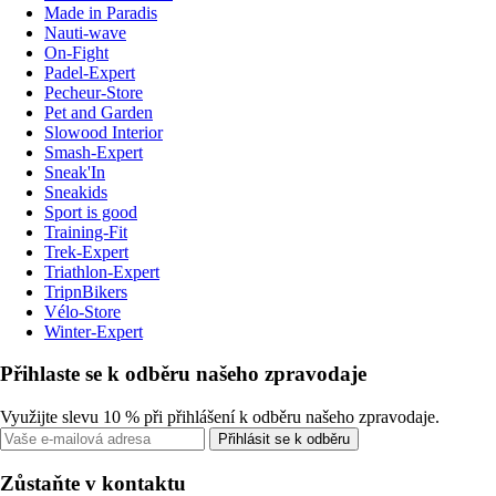
Made in Paradis
Nauti-wave
On-Fight
Padel-Expert
Pecheur-Store
Pet and Garden
Slowood Interior
Smash-Expert
Sneak'In
Sneakids
Sport is good
Training-Fit
Trek-Expert
Triathlon-Expert
TripnBikers
Vélo-Store
Winter-Expert
Přihlaste se k odběru našeho zpravodaje
Využijte slevu 10 % při přihlášení k odběru našeho zpravodaje.
Přihlásit se k odběru
Zůstaňte v kontaktu