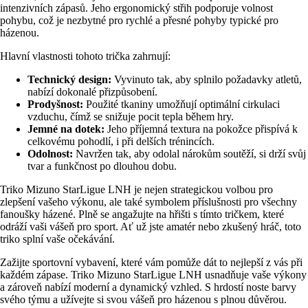
intenzivních zápasů. Jeho ergonomický střih podporuje volnost
pohybu, což je nezbytné pro rychlé a přesné pohyby typické pro
házenou.
Hlavní vlastnosti tohoto trička zahrnují:
Technický design:
Vyvinuto tak, aby splnilo požadavky atletů,
nabízí dokonalé přizpůsobení.
Prodyšnost:
Použité tkaniny umožňují optimální cirkulaci
vzduchu, čímž se snižuje pocit tepla během hry.
Jemné na dotek:
Jeho příjemná textura na pokožce přispívá k
celkovému pohodlí, i při delších trénincích.
Odolnost:
Navržen tak, aby odolal nárokům soutěží, si drží svůj
tvar a funkčnost po dlouhou dobu.
Triko Mizuno StarLigue LNH je nejen strategickou volbou pro
zlepšení vašeho výkonu, ale také symbolem příslušnosti pro všechny
fanoušky házené. Plně se angažujte na hřišti s tímto tričkem, které
odráží vaši vášeň pro sport. Ať už jste amatér nebo zkušený hráč, toto
triko splní vaše očekávání.
Zažijte sportovní vybavení, které vám pomůže dát to nejlepší z vás při
každém zápase. Triko Mizuno StarLigue LNH usnadňuje vaše výkony
a zároveň nabízí moderní a dynamický vzhled. S hrdostí noste barvy
svého týmu a užívejte si svou vášeň pro házenou s plnou důvěrou.