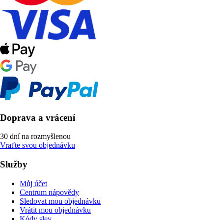
Doprava a vrácení
30 dní na rozmyšlenou
Vraťte svou objednávku
Služby
Můj účet
Centrum nápovědy
Sledovat mou objednávku
Vrátit mou objednávku
Kódy slev