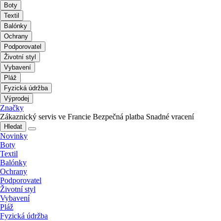
Boty
Textil
Balónky
Ochrany
Podporovatel
Životní styl
Vybavení
Pláž
Fyzická údržba
Výprodej
Značky
Zákaznický servis ve Francie
Bezpečná platba
Snadné vracení
Hledat
Novinky
Boty
Textil
Balónky
Ochrany
Podporovatel
Životní styl
Vybavení
Pláž
Fyzická údržba