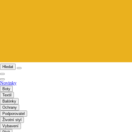
Hledat
Novinky
Boty
Textil
Balónky
Ochrany
Podporovatel
Životní styl
Vybavení