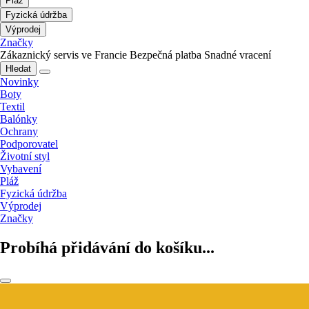
Pláž
Fyzická údržba
Výprodej
Značky
Zákaznický servis ve Francie
Bezpečná platba
Snadné vracení
Hledat
Novinky
Boty
Textil
Balónky
Ochrany
Podporovatel
Životní styl
Vybavení
Pláž
Fyzická údržba
Výprodej
Značky
Probíhá přidávání do košíku...