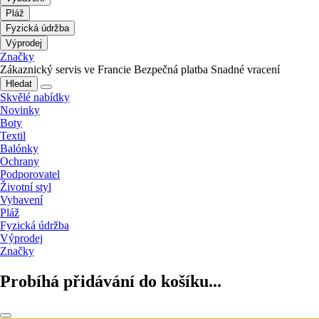
Pláž
Fyzická údržba
Výprodej
Značky
Zákaznický servis ve Francie
Bezpečná platba
Snadné vracení
Hledat
Skvělé nabídky
Novinky
Boty
Textil
Balónky
Ochrany
Podporovatel
Životní styl
Vybavení
Pláž
Fyzická údržba
Výprodej
Značky
Probíhá přidávání do košíku...