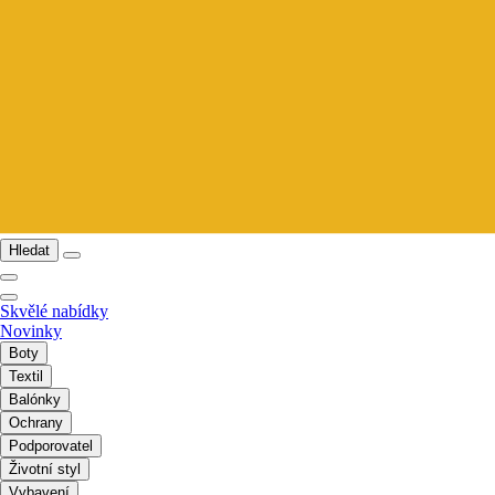
Hledat
Skvělé nabídky
Novinky
Boty
Textil
Balónky
Ochrany
Podporovatel
Životní styl
Vybavení