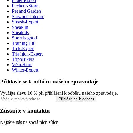
Padel-Expert
Pecheur-Store
Pet and Garden
Slowood Interior
Smash-Expert
Sneak'In
Sneakids
Sport is good
Training-Fit
Trek-Expert
Triathlon-Expert
TripnBikers
Vélo-Store
Winter-Expert
Přihlaste se k odběru našeho zpravodaje
Využijte slevu 10 % při přihlášení k odběru našeho zpravodaje.
Přihlásit se k odběru
Zůstaňte v kontaktu
Najděte nás na sociálních sítích