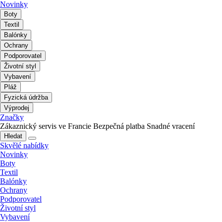
Novinky
Boty
Textil
Balónky
Ochrany
Podporovatel
Životní styl
Vybavení
Pláž
Fyzická údržba
Výprodej
Značky
Zákaznický servis ve Francie
Bezpečná platba
Snadné vracení
Hledat
Skvělé nabídky
Novinky
Boty
Textil
Balónky
Ochrany
Podporovatel
Životní styl
Vybavení