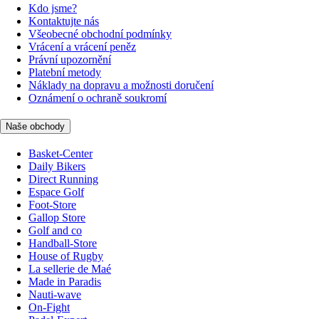
Kdo jsme?
Kontaktujte nás
Všeobecné obchodní podmínky
Vrácení a vrácení peněz
Právní upozornění
Platební metody
Náklady na dopravu a možnosti doručení
Oznámení o ochraně soukromí
Naše obchody
Basket-Center
Daily Bikers
Direct Running
Espace Golf
Foot-Store
Gallop Store
Golf and co
Handball-Store
House of Rugby
La sellerie de Maé
Made in Paradis
Nauti-wave
On-Fight