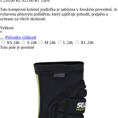
1 210,00 Kč
921,00 Kč
-24%
Tato kompresní kolenní podložka je nabízena v ženském provedení. Je
vybavena pěnovým polštářem, který zajišťuje pohodlí, podpěru a
ochranu za všech okolností.
Velikost
*
Průvodce velikostí
XS
24h
S
24h
M
24h
L
24h
XL
24h
Toto pole je povinné