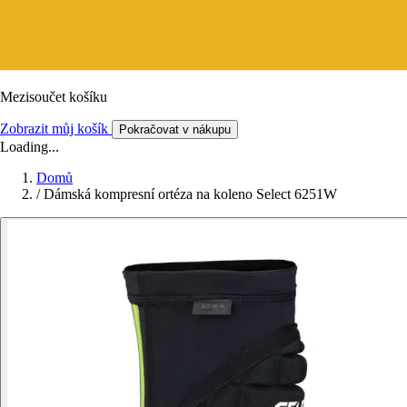
Mezisoučet košíku
Zobrazit můj košík
Pokračovat v nákupu
Loading...
Domů
/
Dámská kompresní ortéza na koleno Select 6251W