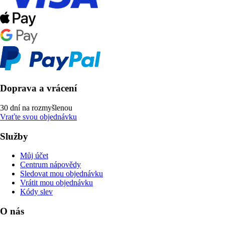
Doprava a vrácení
30 dní na rozmyšlenou
Vraťte svou objednávku
Služby
Můj účet
Centrum nápovědy
Sledovat mou objednávku
Vrátit mou objednávku
Kódy slev
O nás