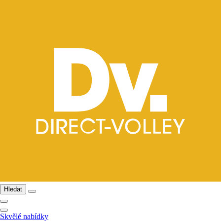
Hledat
Skvělé nabídky