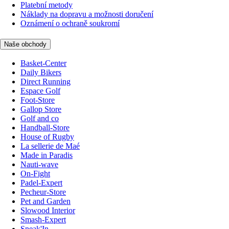
Platební metody
Náklady na dopravu a možnosti doručení
Oznámení o ochraně soukromí
Naše obchody
Basket-Center
Daily Bikers
Direct Running
Espace Golf
Foot-Store
Gallop Store
Golf and co
Handball-Store
House of Rugby
La sellerie de Maé
Made in Paradis
Nauti-wave
On-Fight
Padel-Expert
Pecheur-Store
Pet and Garden
Slowood Interior
Smash-Expert
Sneak'In