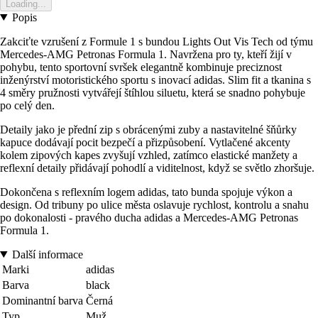
Loading...
Popis
Zakciťte vzrušení z Formule 1 s bundou Lights Out Vis Tech od týmu
Mercedes-AMG Petronas Formula 1. Navržena pro ty, kteří žijí v
pohybu, tento sportovní svršek elegantně kombinuje preciznost
inženýrství motoristického sportu s inovací adidas. Slim fit a tkanina s
4 směry pružnosti vytvářejí štíhlou siluetu, která se snadno pohybuje
po celý den.
Detaily jako je přední zip s obrácenými zuby a nastavitelné šňůrky
kapuce dodávají pocit bezpečí a přizpůsobení. Vytlačené akcenty
kolem zipových kapes zvyšují vzhled, zatímco elastické manžety a
reflexní detaily přidávají pohodlí a viditelnost, když se světlo zhoršuje.
Dokončena s reflexním logem adidas, tato bunda spojuje výkon a
design. Od tribuny po ulice města oslavuje rychlost, kontrolu a snahu
po dokonalosti - pravého ducha adidas a Mercedes-AMG Petronas
Formula 1.
Další informace
Marki
adidas
Barva
black
Dominantní barva
Černá
Typ
Muž