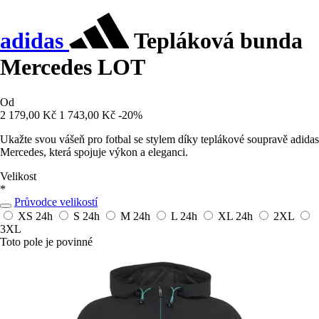
adidas
Tepláková bunda
Mercedes LOT
Od
2 179,00 Kč
1 743,00 Kč
-20%
Ukažte svou vášeň pro fotbal se stylem díky teplákové soupravě adidas
Mercedes, která spojuje výkon a eleganci.
Velikost
*
Průvodce velikostí
XS
24h
S
24h
M
24h
L
24h
XL
24h
2XL
3XL
Toto pole je povinné