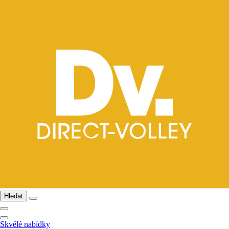
Hledat
Skvělé nabídky