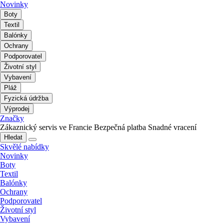
Novinky
Boty
Textil
Balónky
Ochrany
Podporovatel
Životní styl
Vybavení
Pláž
Fyzická údržba
Výprodej
Značky
Zákaznický servis ve Francie
Bezpečná platba
Snadné vracení
Hledat
Skvělé nabídky
Novinky
Boty
Textil
Balónky
Ochrany
Podporovatel
Životní styl
Vybavení