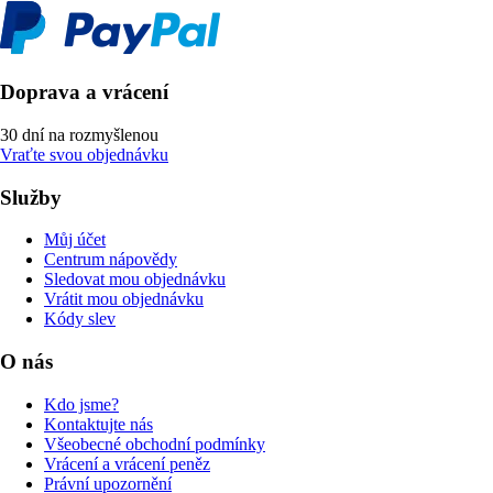
Doprava a vrácení
30 dní na rozmyšlenou
Vraťte svou objednávku
Služby
Můj účet
Centrum nápovědy
Sledovat mou objednávku
Vrátit mou objednávku
Kódy slev
O nás
Kdo jsme?
Kontaktujte nás
Všeobecné obchodní podmínky
Vrácení a vrácení peněz
Právní upozornění