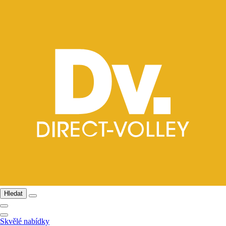
Hledat
Skvělé nabídky