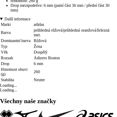
Hmotnost: 260 g
Drop mezipodešve: 6 mm (patní část 36 mm / přední část 30
mm)
Další informace
Marki
adidas
průhledná růžová/průhledná oranžová/železná
Barva
met.
Dominantní barva
Růžová
Typ
Žena
Věk
Dospělý
Rozsah
Adizero Boston
Drop
6 mm
Hmotnost obuvi
260
(g)
Stabilita
Neutre
Loading...
Loading...
Všechny naše značky