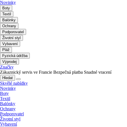
Novinky
Boty
Textil
Balónky
Ochrany
Podporovatel
Životní styl
Vybavení
Pláž
Fyzická údržba
Výprodej
Značky
Zákaznický servis ve Francie
Bezpečná platba
Snadné vracení
Hledat
Skvělé nabídky
Novinky
Boty
Textil
Balónky
Ochrany
Podporovatel
Životní styl
Vybavení