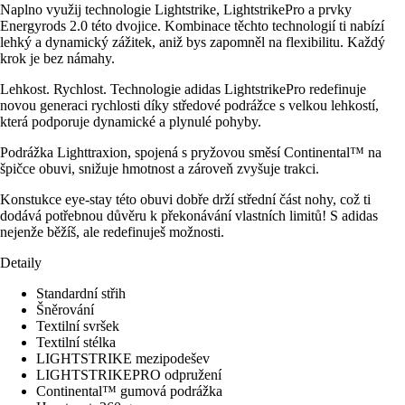
Naplno využij technologie Lightstrike, LightstrikePro a prvky
Energyrods 2.0 této dvojice. Kombinace těchto technologií ti nabízí
lehký a dynamický zážitek, aniž bys zapomněl na flexibilitu. Každý
krok je bez námahy.
Lehkost. Rychlost. Technologie adidas LightstrikePro redefinuje
novou generaci rychlosti díky středové podrážce s velkou lehkostí,
která podporuje dynamické a plynulé pohyby.
Podrážka Lighttraxion, spojená s pryžovou směsí Continental™ na
špičce obuvi, snižuje hmotnost a zároveň zvyšuje trakci.
Konstukce eye-stay této obuvi dobře drží střední část nohy, což ti
dodává potřebnou důvěru k překonávání vlastních limitů! S adidas
nejenže běžíš, ale redefinuješ možnosti.
Detaily
Standardní střih
Šněrování
Textilní svršek
Textilní stélka
LIGHTSTRIKE mezipodešev
LIGHTSTRIKEPRO odpružení
Continental™ gumová podrážka