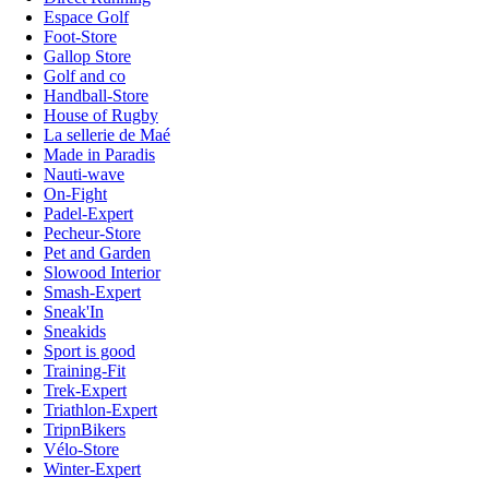
Espace Golf
Foot-Store
Gallop Store
Golf and co
Handball-Store
House of Rugby
La sellerie de Maé
Made in Paradis
Nauti-wave
On-Fight
Padel-Expert
Pecheur-Store
Pet and Garden
Slowood Interior
Smash-Expert
Sneak'In
Sneakids
Sport is good
Training-Fit
Trek-Expert
Triathlon-Expert
TripnBikers
Vélo-Store
Winter-Expert