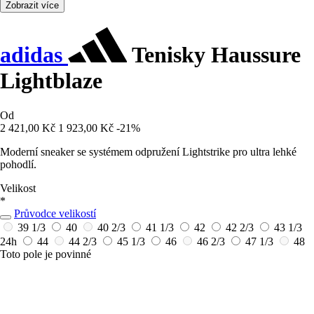
Zobrazit více
adidas
Tenisky Haussure
Lightblaze
Od
2 421,00 Kč
1 923,00 Kč
-21%
Moderní sneaker se systémem odpružení Lightstrike pro ultra lehké
pohodlí.
Velikost
*
Průvodce velikostí
39 1/3
40
40 2/3
41 1/3
42
42 2/3
43 1/3
24h
44
44 2/3
45 1/3
46
46 2/3
47 1/3
48
Toto pole je povinné