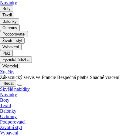
Novinky
Boty
Textil
Balónky
Ochrany
Podporovatel
Životní styl
Vybavení
Pláž
Fyzická údržba
Výprodej
Značky
Zákaznický servis ve Francie
Bezpečná platba
Snadné vracení
Hledat
Skvělé nabídky
Novinky
Boty
Textil
Balónky
Ochrany
Podporovatel
Životní styl
Vybavení