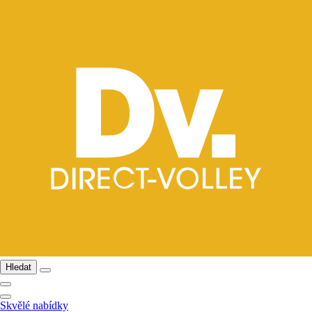
Hledat
Skvělé nabídky