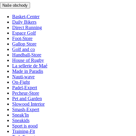
Naše obchody
Basket-Center
Daily Bikers
Direct Running
Espace Golf
Foot-Store
Gallop Store
Golf and co
Handball-Store
House of Rugby
La sellerie de Maé
Made in Paradis
Nauti-wave
On-Fight
Padel-Expert
Pecheur-Store
Pet and Garden
Slowood Interior
Smash-Expert
Sneak'In
Sneakids
Sport is good
Training-Fit