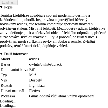
Loading...
Popis
Teniska Lightblaze zosobňuje spojení moderního designu a
každodenního pohodlí. Inspirována nejnovějšími běžeckými
novinkami adidas, tato teniska kombinuje sportovní inovaci s
odvážným stylem. Mistryně lehkosti. Mezipodešev adidas Lightstrike
znovu definuje pocit a očekávání ohledně lehkého odpružení, přičemž
si zachovává skvělou reaktivitu. Styl a pohodlí jde ruku v ruce s
prodyšným mesh svrškem s prvky z nubuku a semiše. Zvláštní
podešev, téměř futuristická, doplňuje vzhled.
Další informace
Marki
adidas
Barva
owhite/owhite/cblack
Dominantní barva
Bílá
Typ
Muž
Věk
Dospělý
Rozsah
Lightblaze
Hlavní materiál
Pletivo
Podrážka
Guma odolná vůči abrazivnímu opotřebení
Loading...
Loading...