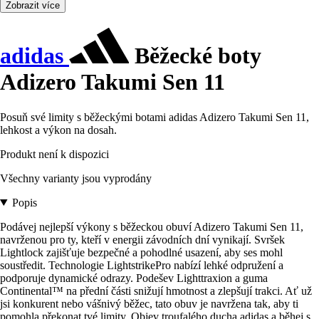
Zobrazit více
adidas
Běžecké boty
Adizero Takumi Sen 11
Posuň své limity s běžeckými botami adidas Adizero Takumi Sen 11,
lehkost a výkon na dosah.
Produkt není k dispozici
Všechny varianty jsou vyprodány
Popis
Podávej nejlepší výkony s běžeckou obuví Adizero Takumi Sen 11,
navrženou pro ty, kteří v energii závodních dní vynikají. Svršek
Lightlock zajišťuje bezpečné a pohodlné usazení, aby ses mohl
soustředit. Technologie LightstrikePro nabízí lehké odpružení a
podporuje dynamické odrazy. Podešev Lighttraxion a guma
Continental™ na přední části snižují hmotnost a zlepšují trakci. Ať už
jsi konkurent nebo vášnivý běžec, tato obuv je navržena tak, aby ti
pomohla překonat tvé limity. Objev troufalého ducha adidas a běhej s