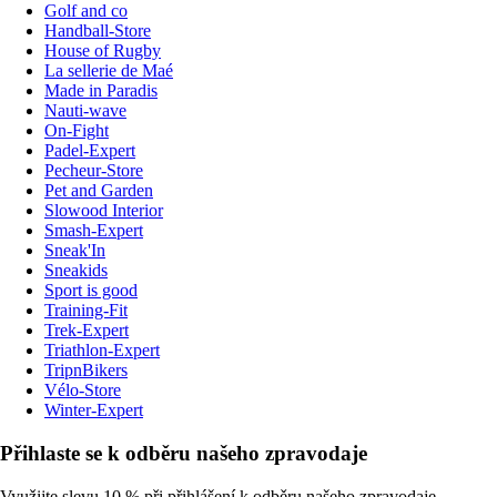
Golf and co
Handball-Store
House of Rugby
La sellerie de Maé
Made in Paradis
Nauti-wave
On-Fight
Padel-Expert
Pecheur-Store
Pet and Garden
Slowood Interior
Smash-Expert
Sneak'In
Sneakids
Sport is good
Training-Fit
Trek-Expert
Triathlon-Expert
TripnBikers
Vélo-Store
Winter-Expert
Přihlaste se k odběru našeho zpravodaje
Využijte slevu 10 % při přihlášení k odběru našeho zpravodaje.