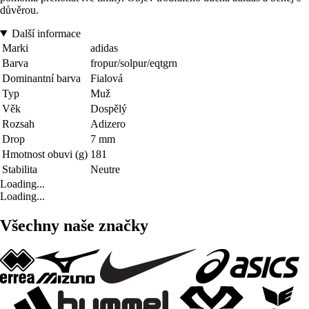
důvěrou.
Další informace
Marki
adidas
Barva
fropur/solpur/eqtgrn
Dominantní barva
Fialová
Typ
Muž
Věk
Dospělý
Rozsah
Adizero
Drop
7 mm
Hmotnost obuvi (g)
181
Stabilita
Neutre
Loading...
Loading...
Všechny naše značky