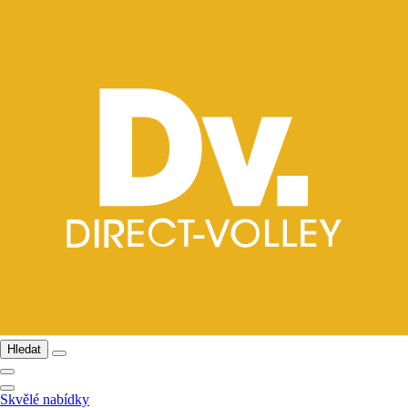
Hledat
Skvělé nabídky