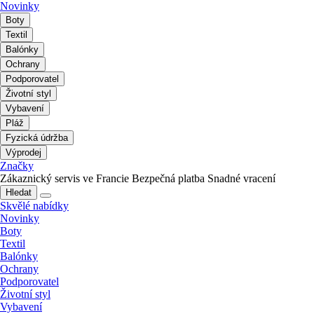
Novinky
Boty
Textil
Balónky
Ochrany
Podporovatel
Životní styl
Vybavení
Pláž
Fyzická údržba
Výprodej
Značky
Zákaznický servis ve Francie
Bezpečná platba
Snadné vracení
Hledat
Skvělé nabídky
Novinky
Boty
Textil
Balónky
Ochrany
Podporovatel
Životní styl
Vybavení