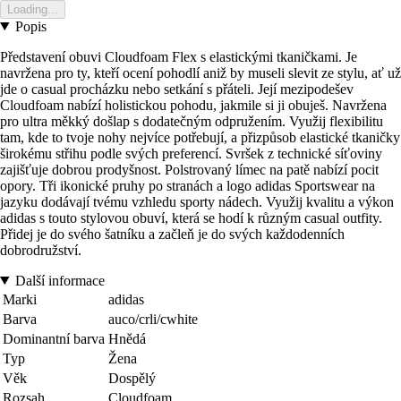
Loading...
Popis
Představení obuvi Cloudfoam Flex s elastickými tkaničkami. Je
navržena pro ty, kteří ocení pohodlí aniž by museli slevit ze stylu, ať už
jde o casual procházku nebo setkání s přáteli. Její mezipodešev
Cloudfoam nabízí holistickou pohodu, jakmile si ji obuješ. Navržena
pro ultra měkký došlap s dodatečným odpružením. Využij flexibilitu
tam, kde to tvoje nohy nejvíce potřebují, a přizpůsob elastické tkaničky
širokému střihu podle svých preferencí. Svršek z technické síťoviny
zajišťuje dobrou prodyšnost. Polstrovaný límec na patě nabízí pocit
opory. Tři ikonické pruhy po stranách a logo adidas Sportswear na
jazyku dodávají tvému vzhledu sporty nádech. Využij kvalitu a výkon
adidas s touto stylovou obuví, která se hodí k různým casual outfity.
Přidej je do svého šatníku a začleň je do svých každodenních
dobrodružství.
Další informace
Marki
adidas
Barva
auco/crli/cwhite
Dominantní barva
Hnědá
Typ
Žena
Věk
Dospělý
Rozsah
Cloudfoam