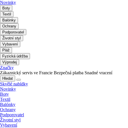
Novinky
Boty
Textil
Balónky
Ochrany
Podporovatel
Životní styl
Vybavení
Pláž
Fyzická údržba
Výprodej
Značky
Zákaznický servis ve Francie
Bezpečná platba
Snadné vracení
Hledat
Skvělé nabídky
Novinky
Boty
Textil
Balónky
Ochrany
Podporovatel
Životní styl
Vybavení