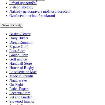
Právní upozornění
Platební metody
Náklady na dopravu a možnosti doručení
Oznámení o ochraně soukromí
Naše obchody
Basket-Center
Daily Bikers
Direct Running
Espace Golf
Foot-Store
Gallop Store
Golf and co
Handball-Store
House of Rugby
La sellerie de Maé
Made in Paradis
Nauti-wave
On-Fight
Padel-Expert
Pecheur-Store
Pet and Garden
Slowood Interior