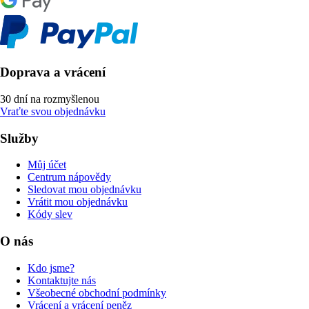
Doprava a vrácení
30 dní na rozmyšlenou
Vraťte svou objednávku
Služby
Můj účet
Centrum nápovědy
Sledovat mou objednávku
Vrátit mou objednávku
Kódy slev
O nás
Kdo jsme?
Kontaktujte nás
Všeobecné obchodní podmínky
Vrácení a vrácení peněz