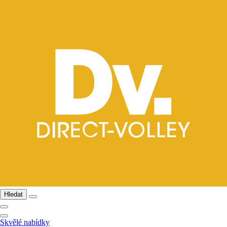
Hledat
Skvělé nabídky