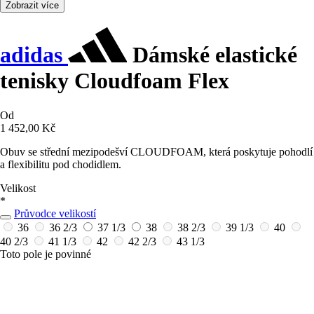
Zobrazit více
adidas
Dámské elastické
tenisky Cloudfoam Flex
Od
1 452,00 Kč
Obuv se střední mezipodešví CLOUDFOAM, která poskytuje pohodlí
a flexibilitu pod chodidlem.
Velikost
*
Průvodce velikostí
36
36 2/3
37 1/3
38
38 2/3
39 1/3
40
40 2/3
41 1/3
42
42 2/3
43 1/3
Toto pole je povinné