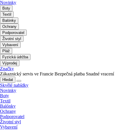
Novinky
Boty
Textil
Balónky
Ochrany
Podporovatel
Životní styl
Vybavení
Pláž
Fyzická údržba
Výprodej
Značky
Zákaznický servis ve Francie
Bezpečná platba
Snadné vracení
Hledat
Skvělé nabídky
Novinky
Boty
Textil
Balónky
Ochrany
Podporovatel
Životní styl
Vybavení