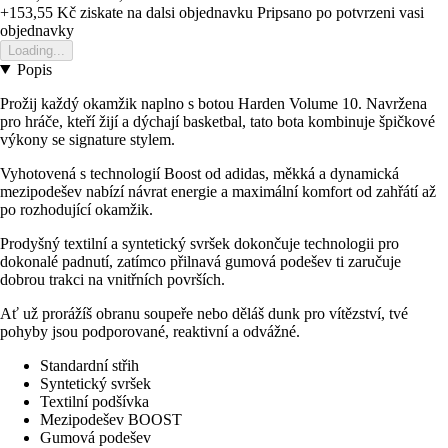
+153,55 Kč
ziskate na dalsi objednavku
Pripsano po potvrzeni vasi
objednavky
Loading...
Popis
Prožij každý okamžik naplno s botou Harden Volume 10. Navržena
pro hráče, kteří žijí a dýchají basketbal, tato bota kombinuje špičkové
výkony se signature stylem.
Vyhotovená s technologií Boost od adidas, měkká a dynamická
mezipodešev nabízí návrat energie a maximální komfort od zahřátí až
po rozhodující okamžik.
Prodyšný textilní a syntetický svršek dokončuje technologii pro
dokonalé padnutí, zatímco přilnavá gumová podešev ti zaručuje
dobrou trakci na vnitřních površích.
Ať už prorážíš obranu soupeře nebo děláš dunk pro vítězství, tvé
pohyby jsou podporované, reaktivní a odvážné.
Standardní střih
Syntetický svršek
Textilní podšívka
Mezipodešev BOOST
Gumová podešev