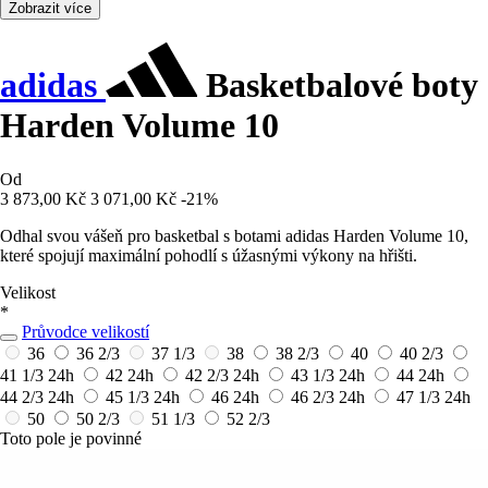
Zobrazit více
adidas
Basketbalové boty
Harden Volume 10
Od
3 873,00 Kč
3 071,00 Kč
-21%
Odhal svou vášeň pro basketbal s botami adidas Harden Volume 10,
které spojují maximální pohodlí s úžasnými výkony na hřišti.
Velikost
*
Průvodce velikostí
36
36 2/3
37 1/3
38
38 2/3
40
40 2/3
41 1/3
24h
42
24h
42 2/3
24h
43 1/3
24h
44
24h
44 2/3
24h
45 1/3
24h
46
24h
46 2/3
24h
47 1/3
24h
50
50 2/3
51 1/3
52 2/3
Toto pole je povinné