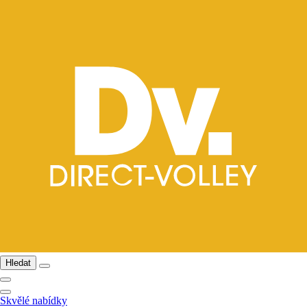
Hledat
Skvělé nabídky