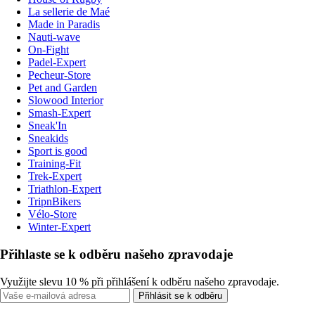
La sellerie de Maé
Made in Paradis
Nauti-wave
On-Fight
Padel-Expert
Pecheur-Store
Pet and Garden
Slowood Interior
Smash-Expert
Sneak'In
Sneakids
Sport is good
Training-Fit
Trek-Expert
Triathlon-Expert
TripnBikers
Vélo-Store
Winter-Expert
Přihlaste se k odběru našeho zpravodaje
Využijte slevu 10 % při přihlášení k odběru našeho zpravodaje.
Přihlásit se k odběru