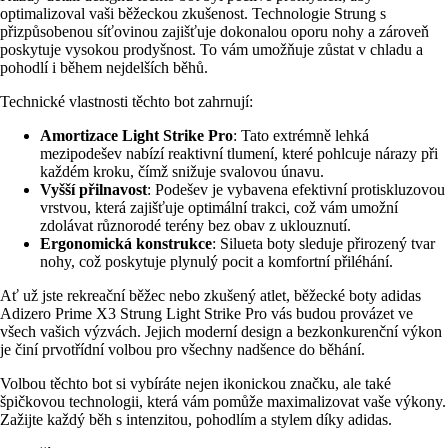
optimalizoval vaši běžeckou zkušenost. Technologie Strung s
přizpůsobenou síťovinou zajišťuje dokonalou oporu nohy a zároveň
poskytuje vysokou prodyšnost. To vám umožňuje zůstat v chladu a
pohodlí i během nejdelších běhů.
Technické vlastnosti těchto bot zahrnují:
Amortizace Light Strike Pro
: Tato extrémně lehká
mezipodešev nabízí reaktivní tlumení, které pohlcuje nárazy při
každém kroku, čímž snižuje svalovou únavu.
Vyšší přilnavost
: Podešev je vybavena efektivní protiskluzovou
vrstvou, která zajišťuje optimální trakci, což vám umožní
zdolávat různorodé terény bez obav z uklouznutí.
Ergonomická konstrukce
: Silueta boty sleduje přirozený tvar
nohy, což poskytuje plynulý pocit a komfortní přiléhání.
Ať už jste rekreační běžec nebo zkušený atlet, běžecké boty adidas
Adizero Prime X3 Strung Light Strike Pro vás budou provázet ve
všech vašich výzvách. Jejich moderní design a bezkonkurenční výkon
je činí prvotřídní volbou pro všechny nadšence do běhání.
Volbou těchto bot si vybíráte nejen ikonickou značku, ale také
špičkovou technologii, která vám pomůže maximalizovat vaše výkony.
Zažijte každý běh s intenzitou, pohodlím a stylem díky adidas.