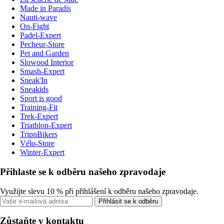
Made in Paradis
Nauti-wave
On-Fight
Padel-Expert
Pecheur-Store
Pet and Garden
Slowood Interior
Smash-Expert
Sneak'In
Sneakids
Sport is good
Training-Fit
Trek-Expert
Triathlon-Expert
TripnBikers
Vélo-Store
Winter-Expert
Přihlaste se k odběru našeho zpravodaje
Využijte slevu 10 % při přihlášení k odběru našeho zpravodaje.
Přihlásit se k odběru
Zůstaňte v kontaktu