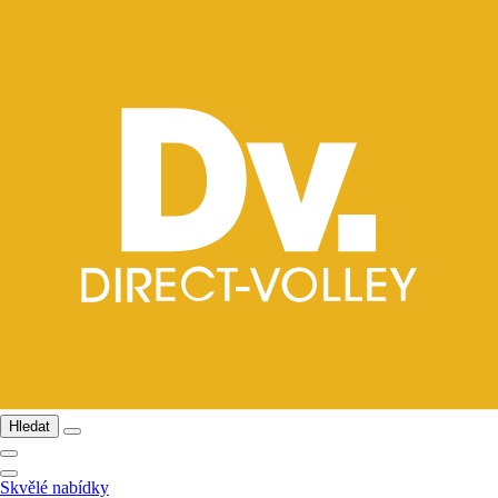
Hledat
Skvělé nabídky