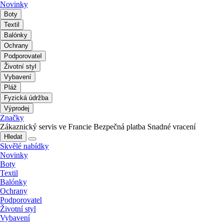
Novinky
Boty
Textil
Balónky
Ochrany
Podporovatel
Životní styl
Vybavení
Pláž
Fyzická údržba
Výprodej
Značky
Zákaznický servis ve Francie
Bezpečná platba
Snadné vracení
Hledat
Skvělé nabídky
Novinky
Boty
Textil
Balónky
Ochrany
Podporovatel
Životní styl
Vybavení