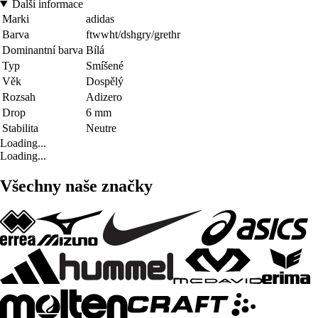
Další informace
Marki
adidas
Barva
ftwwht/dshgry/grethr
Dominantní barva
Bílá
Typ
Smíšené
Věk
Dospělý
Rozsah
Adizero
Drop
6 mm
Stabilita
Neutre
Loading...
Loading...
Všechny naše značky